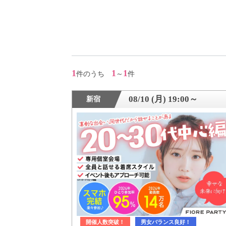
アフターアプローチとは
お問い合わせ
1
1
1
件のうち
～
件
利用規約
08/10 (月) 19:00～
新宿
launch
個人情報保護方針
launch
子どもの安全基準に関するポリシー
launch
運営会社
開催人数突破！
男女バランス良好！