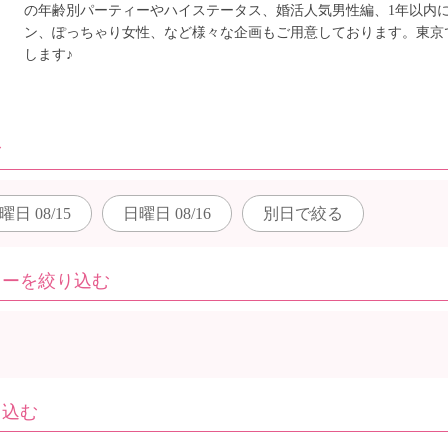
の年齢別パーティーやハイステータス、婚活人気男性編、1年以内
ン、ぽっちゃり女性、など様々な企画もご用意しております。東京
します♪
む
曜日
08/15
日曜日
08/16
別日で
絞る
ィーを絞り込む
り込む