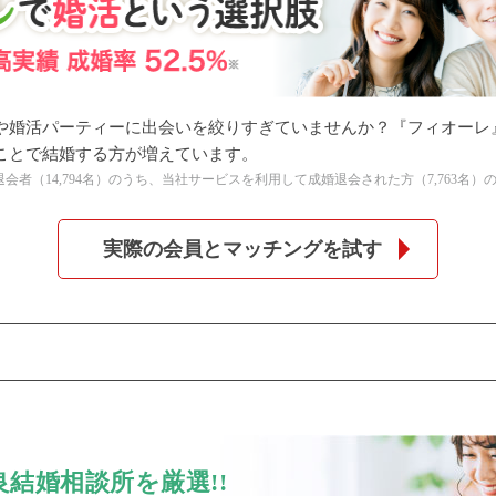
や婚活パーティーに出会いを絞りすぎていませんか？『フィオーレ
個人情報保護のため
ことで結婚する方が増えています。
プライバシーマークを
の全退会者（14,794名）のうち、当社サービスを利用して成婚退会された方（7,763名）
取得しております
実際の会員とマッチングを試す
結婚相談所を厳選!!