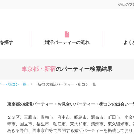
婚活のプロ
を探す
婚活パーティーの流れ
よく
東京都・新宿
のパーティー検索結果
ィー・街コン一覧
新宿 の婚活パーティー・街コン一覧
東京都の婚活パーティー・お見合いパーティー・街コンの出会い
一
２３区、三鷹市、青梅市、府中市、昭島市、調布市、町田市、小金
寺市、国立市、福生市、狛江市、東大和市、清瀬市、東久留米市、
あきる野市、西東京市等で展開する婚活パーティーを掲載しており