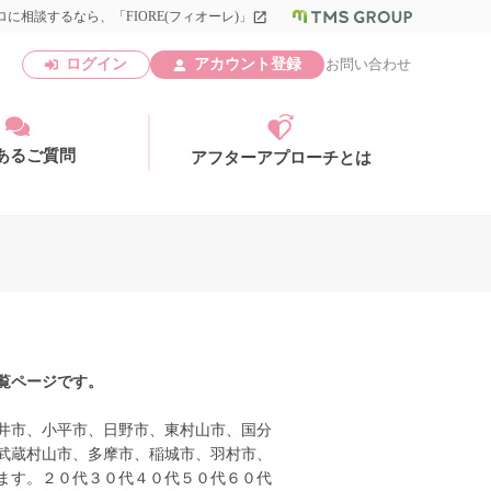
に相談するなら、「FIORE(フィオーレ)」
launch
ログイン
アカウント登録
お問い合わせ
あるご質問
アフターアプローチとは
アカウント登録
覧ページです。
井市、小平市、日野市、東村山市、国分
武蔵村山市、多摩市、稲城市、羽村市、
ます。２０代３０代４０代５０代６０代