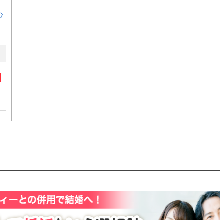
心
公式アカウントで最新情報を配信中！
ー・街コン
約1,300店
の中から
めの優良結婚相談所を