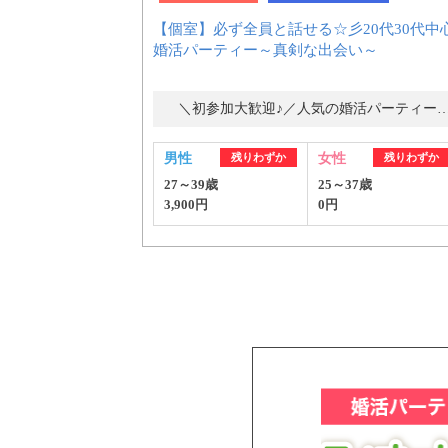
【個室】必ず全員と話せる☆彡20代30代中
婚活パーティー～真剣な出会い～
＼初参加大歓迎♪／人気の婚活パーティ
男性
残りわずか
女性
残りわずか
27～39歳
25～37歳
3,900円
0円
PR
おすす