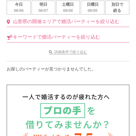
今日
明日
土曜日
日曜日
別日で
利用規約
08/06
08/07
08/08
08/09
絞る
山形県の開催エリアで婚活パーティーを絞り込む
launch
個人情報保護方針
launch
子どもの安全基準に関するポリシー
キーワードで婚活パーティーを絞り込む
launch
運営会社
詳細条件で絞り込む
お探しのパーティーが見つかりませんでした。
公式アカウントで最新情報を配信中！
PR
約1,300店
の中から
おすすめの優良結婚相談所をご紹介