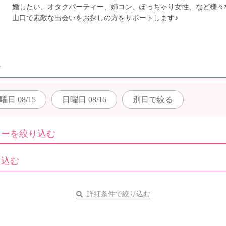
婚したい、オタクパーティー、姉コン、ぽっちゃり女性、など様々
山口で素敵な出会いをお探しの方をサポートします♪
む
曜日
08/15
日曜日
08/16
別日で
絞る
ィーを絞り込む
り込む
詳細条件で絞り込む