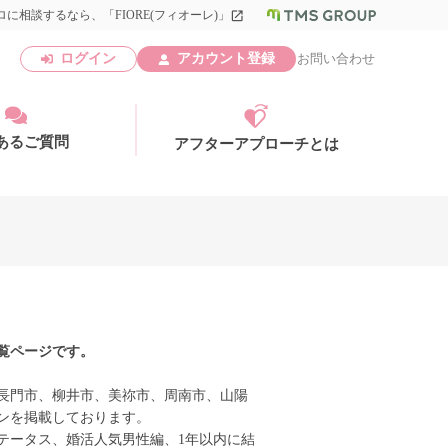
に相談するなら、「FIORE(フィオーレ)」
launch
ログイン
アカウント登録
お問い合わせ
あるご質問
アフターアプローチとは
アカウント登録
覧ページです。
長門市、柳井市、美祢市、周南市、山陽
ンを掲載しております。
テータス、婚活人気男性編、1年以内に結