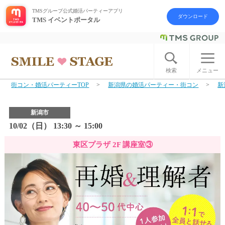
TMSグループ公式婚活パーティーアプリ
ダウンロード
TMS イベントポータル
ログイン
アカウント登録
検索
メニュー
街コン・婚活パーティーTOP
新潟県の婚活パーティー・街コン
新
はじめての方へ
新潟市
今週の婚活パーティー
10/02（日） 13:30 ～ 15:00
東区プラザ 2F 講座室③
婚活パーティーの流れ
よくあるご質問
アフターアプローチとは
お問い合わせ