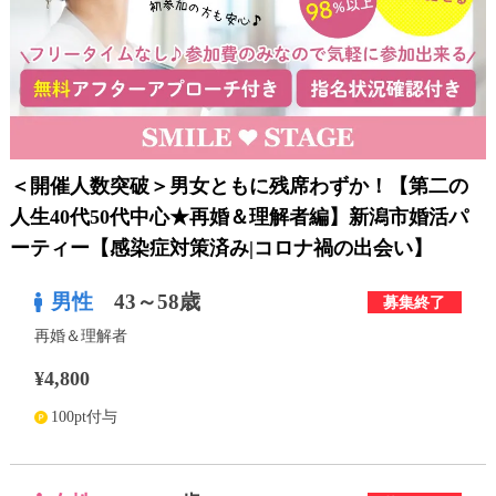
利用規約
launch
個人情報保護方針
launch
子どもの安全基準に関するポリシー
launch
運営会社
＜開催人数突破＞男女ともに残席わずか！【第二の
人生40代50代中心★再婚＆理解者編】新潟市婚活パ
ーティー【感染症対策済み|コロナ禍の出会い】
公式アカウントで最新情報を配信中！
男性
43～58歳
募集終了
再婚＆理解者
¥4,800
PR
約1,300店
の中から
100pt付与
おすすめの優良結婚相談所をご紹介