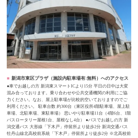
新潟市東区プラザ（施設内駐車場有:無料）へのアクセス
●車でお越しの方 新潟東スマートICより15分 平日の日中は大変
混み合っております。乗り合わせや公共交通機関の利用にご協
力ください。なお、屋上駐車場が比較的空いておりますのでご
利用ください。 駐車台数 約300台（東区役所4階駐車場、屋上駐
車場、北駐車場、東駐車場） 思いやり駐車場11台（4階6台、1階
バスロータリー屋根1台、屋根なし4台） ●バスでお越しの方 新
潟交通バス 大形線「下木戸」停留所より徒歩2分 新潟交通バス
牡丹山線北高校前系統「下木戸」停留所より徒歩2分 ※北高校前