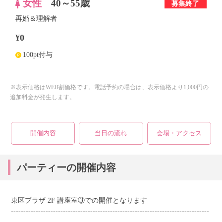
女性
40～55歳
募集終了
再婚＆理解者
個人情報保護のため
¥0
プライバシーマークを
取得しております
100pt付与
※表示価格はWEB割価格です。電話予約の場合は、表示価格より1,000円の
追加料金が発生します。
開催内容
当日の流れ
会場・アクセス
パーティーの開催内容
東区プラザ 2F 講座室③での開催となります
--------------------------------------------------------------------------------