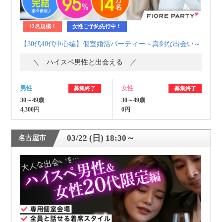
12名規模！
女性ご予約先行中！
【30代40代中心編】個室婚活パーティー～真剣な出会い～
＼ ハイスペ男性と出会える ／
男性
女性
募集終了
募集終了
30～49歳
30～49歳
4,300円
0円
03/22 (日) 18:30～
名古屋市