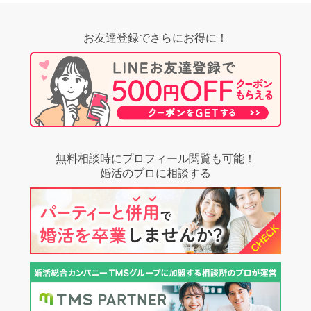
お友達登録でさらにお得に！
無料相談時にプロフィール閲覧も可能！
婚活のプロに相談する