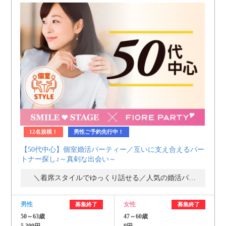
個人情報保護のため
プライバシーマークを
取得しております
12名規模！
男性ご予約先行中！
【50代中心】個室婚活パーティー／互いに支え合えるパー
トナー探し♪～真剣な出会い～
＼着席スタイルでゆっくり話せる／人気の婚活パーティー・街コン
男性
女性
募集終了
募集終了
50～63歳
47～60歳
5,300円
0円