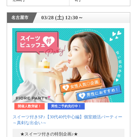
03/28 (土) 12:30～
名古屋市
開催人数突破！
男性ご予約先行中！
スイーツ付きSP♪【30代40代中心編】個室婚活パーティー
～真剣な出会い～
★スイーツ付きの特別企画♪★