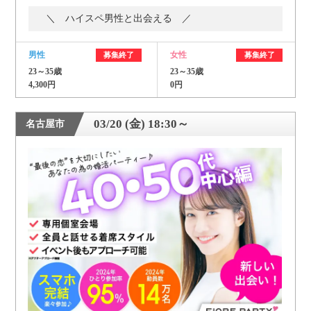
＼ ハイスペ男性と出会える ／
男性
女性
募集終了
募集終了
23～35歳
23～35歳
4,300円
0円
03/20 (金) 18:30～
名古屋市