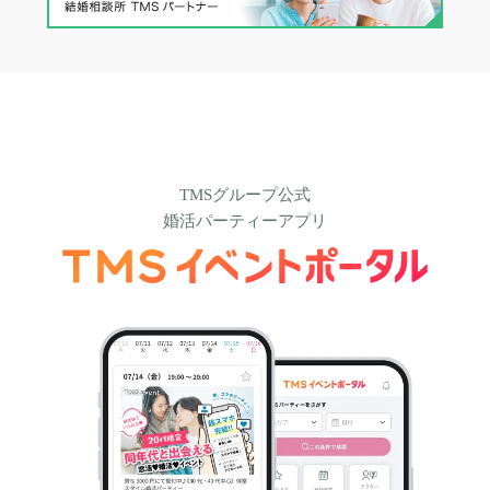
TMSグループ公式
婚活パーティーアプリ