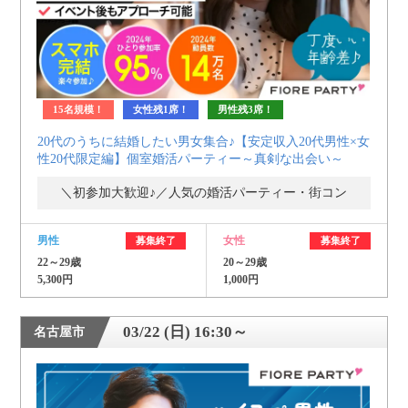
15名規模！
女性残1席！
男性残3席！
20代のうちに結婚したい男女集合♪【安定収入20代男性×女
性20代限定編】個室婚活パーティー～真剣な出会い～
＼初参加大歓迎♪／人気の婚活パーティー・街コン
男性
女性
募集終了
募集終了
22～29歳
20～29歳
5,300円
1,000円
03/22 (日) 16:30～
名古屋市