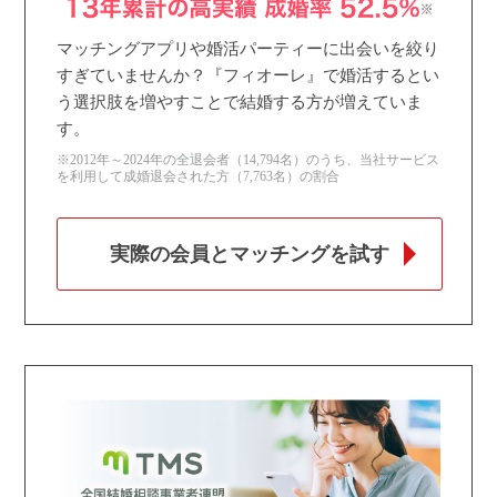
マッチングアプリや婚活パーティーに出会いを絞り
すぎていませんか？『フィオーレ』で婚活するとい
う選択肢を増やすことで結婚する方が増えていま
す。
※2012年～2024年の全退会者（14,794名）のうち、当社サービス
を利用して成婚退会された方（7,763名）の割合
実際の会員とマッチングを試す