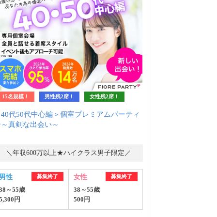
15名規模！
男性残2席！
女性残2席！
＜40代50代中心編＞個室プレミアムパーティ
ー～真剣な出会い～
＼年収600万以上★ハイクラス男子限定／
男性
募集終了
女性
募集終了
38～55歳
38～55歳
5,300円
500円