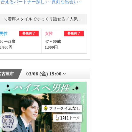
え合えるパートナー探し♪～真剣な出会い～
＼着席スタイルでゆっくり話せる／人気の婚活パーティー・街コン
男性
募集終了
女性
募集終了
50～63歳
47～60歳
5,800円
1,000円
03/06 (金) 19:00～
名古屋市