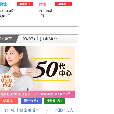
男性
募集終了
女性
募集終了
22～33歳
20～29歳
4,800円
0円
03/07 (土) 14:30～
名古屋市
ご紹介
18名規模！
男性残1席！
女性残1席！
【50代中心】個室婚活パーティー／互いに支