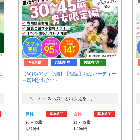
18名規模！
女性残1席！
男性残2席！
公
【30代40代中心編】【個室】婚活パーティー
会
～真剣な出会い～
＼ ハイスペ男性と出会える ／
男性
募集終了
女性
募集終了
30～45歳
30～45歳
4,800円
1,000円