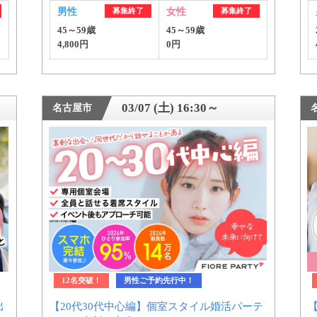
男性
募集終了
女性
募集終了
45～59歳
45～59歳
公式アカウントで最新情報を配信中！
4,800円
0円
03/07 (土) 16:30～
名古屋市
約1,300店
の中から
めの優良結婚相談所を
12名突破！
男性ご予約先行中！
出
【20代30代中心編】個室スタイル婚活パーテ