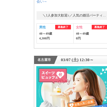
会い～
＼1人参加大歓迎♪／人気の婚活パーティー・街コン
男性
募集終了
女性
募集終了
40～49歳
40～49歳
4,300円
0円
03/07 (土) 12:30～
名古屋市