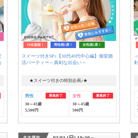
18名規模！
男性残1席！
女性残2席！
定
スイーツ付きSP♪【30代40代中心編】個室婚
会
活パーティー～真剣な出会い～
★スイーツ付きの特別企画♪★
男性
募集終了
女性
募集終了
30～45歳
30～45歳
5,500円
500円
03/01 (日) 10:30～
名古屋市