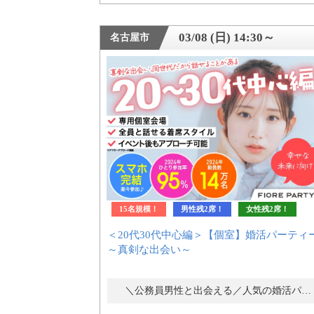
アフターアプローチとは
03/08 (日) 14:30～
名古屋市
お問い合わせ
利用規約
launch
個人情報保護方針
15名規模！
男性残2席！
女性残2席！
launch
子どもの安全基準に関するポリシー
＜20代30代中心編＞【個室】婚活パーティ
～真剣な出会い～
launch
運営会社
＼公務員男性と出会える／人気の婚活パーティー・街コン