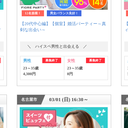
12名規模！
男女バランス良好！
【20代中心編】【個室】婚活パーティー～真
ィ
剣な出会い～
＼ ハイスペ男性と出会える ／
男性
募集終了
女性
募集終了
23～35歳
23～35歳
4,300円
0円
03/01 (日) 16:30～
名古屋市