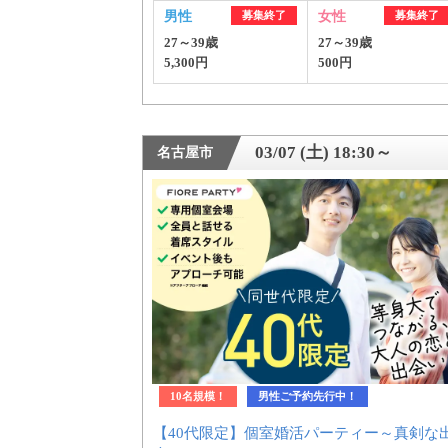
男性
募集終了
女性
募集終了
27～39歳
27～39歳
5,300円
500円
03/07 (土) 18:30～
名古屋市
PR
おすす
10名規模！
男性ご予約先行中！
【40代限定】個室婚活パーティー～真剣な