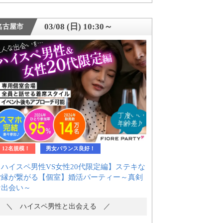
03/08 (日) 10:30～
名古屋市
12名規模！
男女バランス良好！
【ハイスペ男性VS女性20代限定編】ステキな
ご縁が繋がる【個室】婚活パーティー～真剣
な出会い～
＼ ハイスペ男性と出会える ／