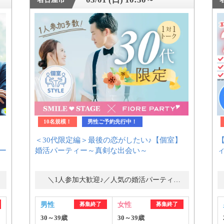
10名規模！
男性ご予約先行中！
＜30代限定編＞最後の恋がしたい♪【個室】
ー
婚活パーティー～真剣な出会い～
＼1人参加大歓迎♪／人気の婚活パーティー・街コン
男性
募集終了
女性
募集終了
30～39歳
30～39歳