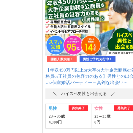
はじめての方へ
今週の婚活パーティー
開催人数突破！
男性ご予約先行中！
【年収450万円以上or大卒or大手企業勤務or
婚活パーティーの流れ
務員or正社員の包容力のある】男性との出
い♪個室婚活パーティー～真剣な出会い～
＼ ハイスペ男性と出会える ／
よくあるご質問
男性
募集終了
女性
募集終了
23～35歳
23～35歳
4,300円
0円