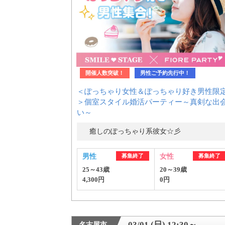
開催人数突破！
男性ご予約先行中！
＜ぽっちゃり女性＆ぽっちゃり好き男性限
＞個室スタイル婚活パーティー～真剣な出
い～
癒しのぽっちゃり系彼女☆彡
男性
募集終了
女性
募集終了
25～43歳
20～39歳
4,300円
0円
03/01 (日) 12:30～
名古屋市