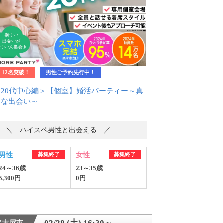
12名突破！
男性ご予約先行中！
＜20代中心編＞【個室】婚活パーティー～真
剣な出会い～
＼ ハイスペ男性と出会える ／
男性
募集終了
女性
募集終了
24～36歳
23～35歳
5,300円
0円
02/28 (土) 16:30～
名古屋市