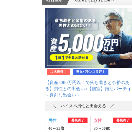
12名規模！
男女バランス良好！
【資産5000万円以上で落ち着きと余裕のあ
る】男性との出会い♪【個室】婚活パーティ
～真剣な出会い～
＼ ハイスペ男性と出会える ／
男性
募集終了
女性
募集終了
40～55歳
35～50歳