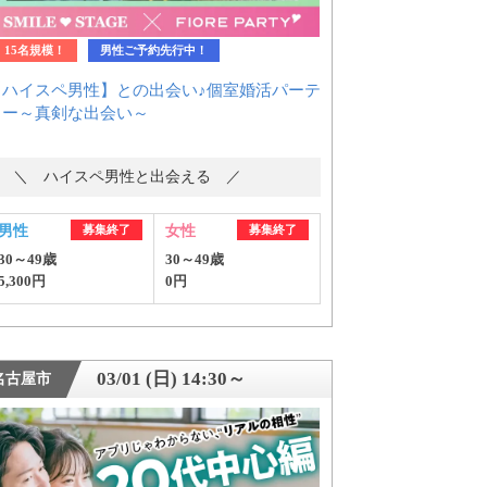
15名規模！
男性ご予約先行中！
【ハイスペ男性】との出会い♪個室婚活パーテ
ィー～真剣な出会い～
＼ ハイスペ男性と出会える ／
男性
募集終了
女性
募集終了
30～49歳
30～49歳
5,300円
0円
03/01 (日) 14:30～
名古屋市