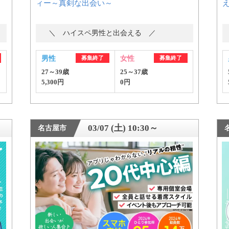
ィー～真剣な出会い～
＼ ハイスペ男性と出会える ／
男性
募集終了
女性
募集終了
個人情報保護のため
27～39歳
25～37歳
プライバシーマークを
5,300円
0円
取得しております
03/07 (土) 10:30～
名古屋市