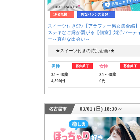
10名規模！
男女バランス良好！
スイーツ付きSP♪【アラフォー男女集合編】
ステキなご縁が繋がる【個室】婚活パーテ
ー～真剣な出会い～
★スイーツ付きの特別企画♪★
男性
募集終了
女性
募集終了
35～48歳
35～48歳
4,500円
0円
03/01 (日) 18:30～
名古屋市