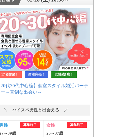
17名突破！
男性完売！
女性残1席！
【20代30代中心編】個室スタイル婚活パーテ
ィー～真剣な出会い～
＼ ハイスペ男性と出会える ／
男性
募集終了
女性
募集終了
27～39歳
25～37歳