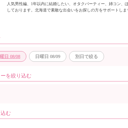
人気男性編、1年以内に結婚したい、オタクパーティー、姉コン、
しております。北海道で素敵な出会いをお探しの方をサポートしま
む
曜日
08/08
日曜日
08/09
別日で
絞る
ィーを絞り込む
り込む