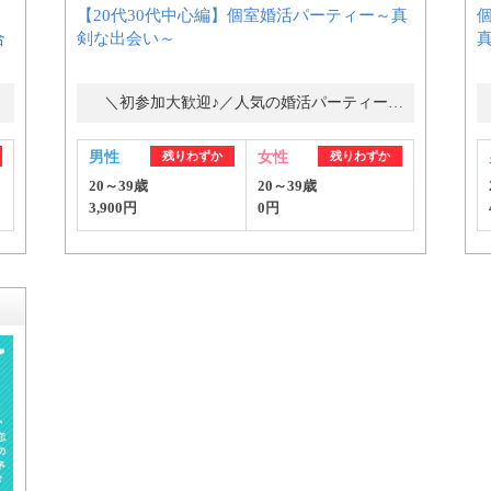
【20代30代中心編】個室婚活パーティー～真
合
剣な出会い～
公式アカウントで最新情報を配信中！
＼初参加大歓迎♪／人気の婚活パーティー・街コン
男性
残りわずか
女性
残りわずか
20～39歳
20～39歳
3,900円
0円
約1,300店
の中から
めの優良結婚相談所を