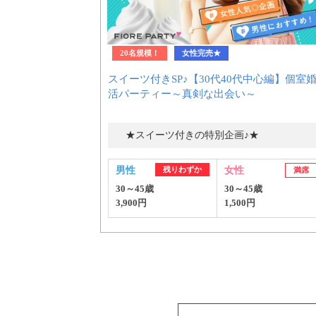
20名規模！
女性完売★
スイーツ付きSP♪【30代40代中心編】個室
活パーティー～真剣な出会い～
★スイーツ付きの特別企画♪★
男性
残りわずか
女性
満席
30～45歳
30～45歳
3,900円
1,500円