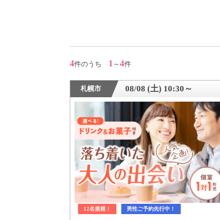
アフターアプローチとは
お問い合わせ
4
1
4
件のうち
～
件
利用規約
08/08 (土) 10:30～
札幌市
launch
個人情報保護方針
launch
子どもの安全基準に関するポリシー
launch
運営会社
12名規模！
男性ご予約先行中！