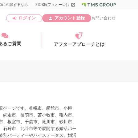
に相談するなら、「FIORE(フィオーレ)」
launch
ログイン
アカウント登録
お問い合わせ
あるご質問
アフターアプローチとは
アカウント登録
覧ページです。札幌市、函館市、小樽
、網走市、留萌市、苫小牧市、稚内市、
市、根室市、千歳市、滝川市、砂川市、
、石狩市、北斗市等で展開する婚活パー
齢別パーティーやハイステータス、婚活