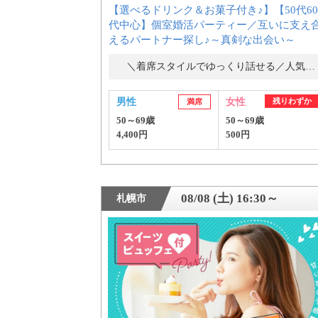
【選べるドリンク＆お菓子付き♪】【50代60
代中心】個室婚活パーティー／互いに支え
えるパートナー探し♪～真剣な出会い～
＼着席スタイルでゆっくり話せる／人気の婚活パーティー・街コン
男性
女性
残りわずか
満席
50～69歳
50～69歳
4,400円
500円
PR
08/08 (土) 16:30～
札幌市
おすす