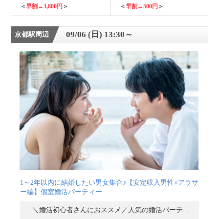
＜
早割→3,800円
＞
＜
早割→500円
＞
09/06 (日) 13:30～
京都駅周辺
1～2年以内に結婚したい男女集合♪【安定収入男性×アラサ
ー編】個室婚活パーティー
＼婚活初心者さんにおススメ／人気の婚活パーティー・街コン