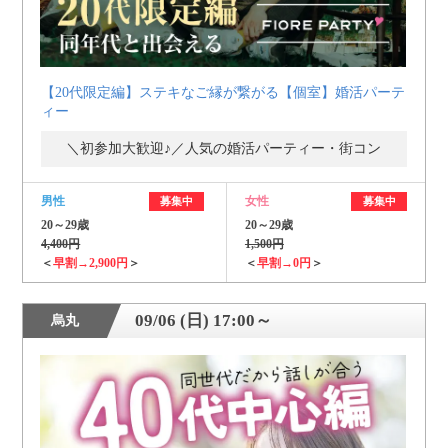
【20代限定編】ステキなご縁が繋がる【個室】婚活パーテ
ィー
＼初参加大歓迎♪／人気の婚活パーティー・街コン
男性
女性
募集中
募集中
20～29歳
20～29歳
4,400円
1,500円
＜
早割→2,900円
＞
＜
早割→0円
＞
09/06 (日) 17:00～
烏丸