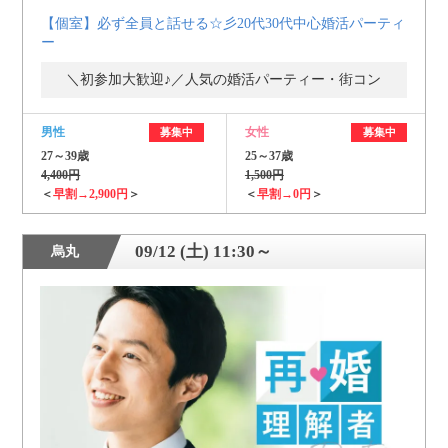
【個室】必ず全員と話せる☆彡20代30代中心婚活パーティ
ー
＼初参加大歓迎♪／人気の婚活パーティー・街コン
男性
女性
募集中
募集中
27～39歳
25～37歳
4,400円
1,500円
＜
早割→2,900円
＞
＜
早割→0円
＞
09/12 (土) 11:30～
烏丸