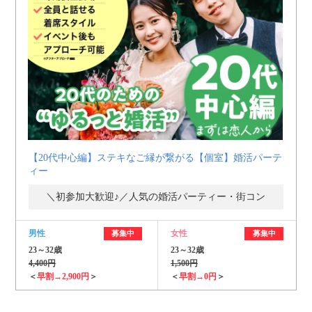
【20代中心編】ステキなご縁が繋がる【個室】婚活パーテ
ィー
＼初参加大歓迎♪／人気の婚活パーティー・街コン
男性
女性
募集中
募集中
23～32歳
23～32歳
4,400円
1,500円
＜
早割→2,900円
＞
＜
早割→0円
＞