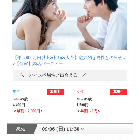
個人情報保護のため
プライバシーマークを
取得しております
【年収600万円以上&初婚&大卒】魅力的な男性との出会い
♪【個室】婚活パーティー
＼ ハイスペ男性と出会える ／
男性
女性
募集中
募集中
30～45歳
30～45歳
4,400円
1,500円
＜
早割→2,900円
＞
＜
早割→0円
＞
09/06 (日) 11:30～
烏丸