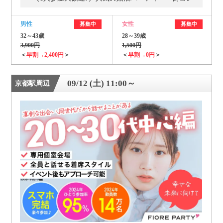
男性
女性
募集中
募集中
32～43歳
28～39歳
3,900円
1,500円
＜
早割→2,400円
＞
＜
早割→0円
＞
09/12 (土) 11:00～
京都駅周辺