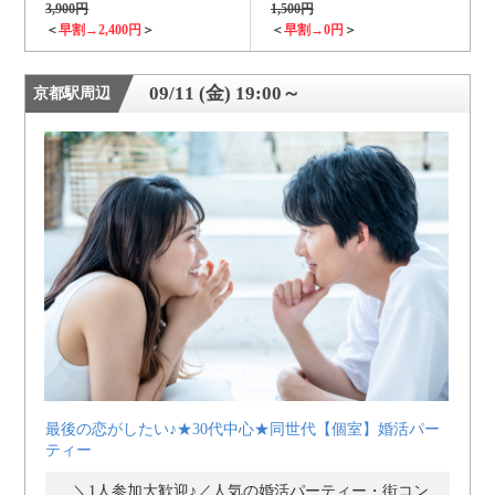
3,900円
1,500円
＜
早割→2,400円
＞
＜
早割→0円
＞
09/11 (金) 19:00～
京都駅周辺
最後の恋がしたい♪★30代中心★同世代【個室】婚活パー
ティー
＼1人参加大歓迎♪／人気の婚活パーティー・街コン