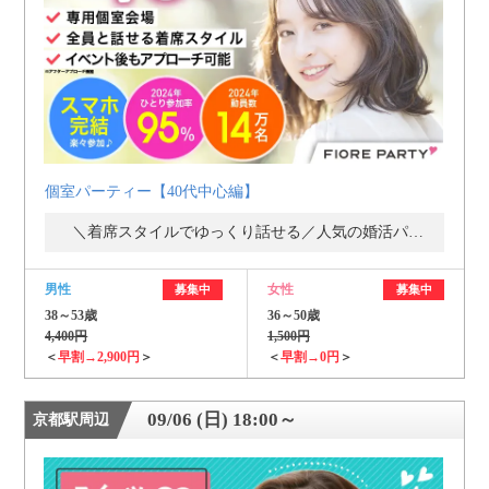
個室パーティー【40代中心編】
＼着席スタイルでゆっくり話せる／人気の婚活パーティー・街コン
男性
女性
募集中
募集中
38～53歳
36～50歳
4,400円
1,500円
＜
早割→2,900円
＞
＜
早割→0円
＞
09/06 (日) 18:00～
京都駅周辺