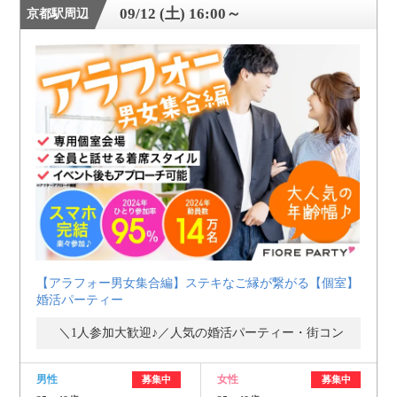
09/12 (土) 16:00～
京都駅周辺
【アラフォー男女集合編】ステキなご縁が繋がる【個室】
婚活パーティー
＼1人参加大歓迎♪／人気の婚活パーティー・街コン
男性
女性
募集中
募集中