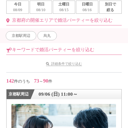
今日
明日
土曜日
日曜日
別日で
利用規約
08/09
08/10
08/15
08/16
絞る
京都府の開催エリアで婚活パーティーを絞り込む
launch
個人情報保護方針
launch
子どもの安全基準に関するポリシー
京都駅周辺
烏丸
launch
運営会社
キーワードで婚活パーティーを絞り込む
詳細条件で絞り込む
公式アカウントで最新情報を配信中！
142
73
90
件のうち
～
件
09/06 (日) 11:00～
京都駅周辺
PR
約1,300店
の中から
おすすめの優良結婚相談所をご紹介