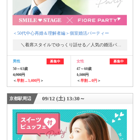
＜50代中心再婚＆理解者編＞個室婚活パーティー
＼着席スタイルでゆっくり話せる／人気の婚活パーティー・街コン
男性
女性
募集中
募集中
50～63歳
47～60歳
4,900円
1,500円
＜
早割→3,400円
＞
＜
早割→0円
＞
09/12 (土) 13:30～
京都駅周辺