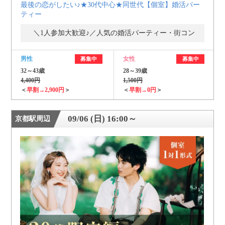
最後の恋がしたい♪★30代中心★同世代【個室】婚活パー
ティー
＼1人参加大歓迎♪／人気の婚活パーティー・街コン
男性
女性
募集中
募集中
32～43歳
28～39歳
4,400円
1,500円
＜
早割→2,900円
＞
＜
早割→0円
＞
09/06 (日) 16:00～
京都駅周辺