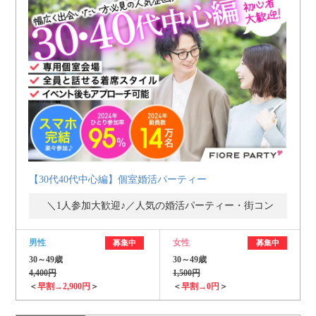
【30代40代中心編】個室婚活パーティー
＼1人参加大歓迎♪／人気の婚活パーティー・街コン
男性
女性
募集中
募集中
30～49歳
30～49歳
4,400円
1,500円
＜
早割→2,900円
＞
＜
早割→0円
＞