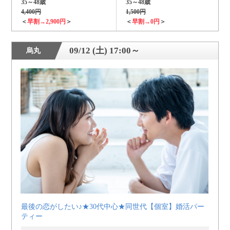
35～48歳
35～48歳
4,400円
1,500円
＜
早割→2,900円
＞
＜
早割→0円
＞
09/12 (土) 17:00～
烏丸
最後の恋がしたい♪★30代中心★同世代【個室】婚活パー
ティー