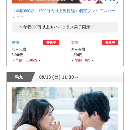
＜年収600万～1500万円以上男性編＞個室プレミアムパー
ティー
＼年収600万以上★ハイクラス男子限定／
男性
女性
募集中
募集中
40～55歳
34～49歳
5,000円
1,500円
＜
早割→3,500円
＞
＜
早割→0円
＞
09/13 (日) 11:30～
烏丸