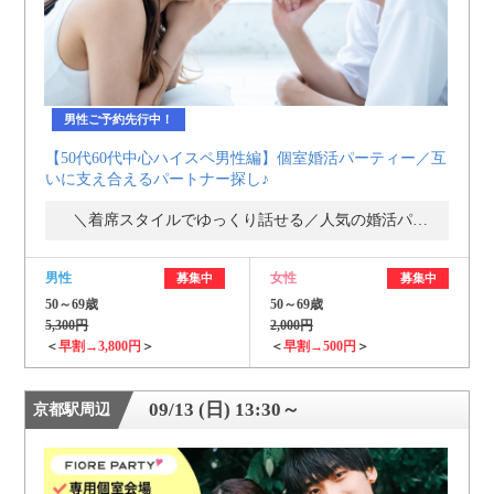
男性ご予約先行中！
【50代60代中心ハイスペ男性編】個室婚活パーティー／互
いに支え合えるパートナー探し♪
＼着席スタイルでゆっくり話せる／人気の婚活パーティー・街コン
男性
女性
募集中
募集中
50～69歳
50～69歳
5,300円
2,000円
＜
早割→3,800円
＞
＜
早割→500円
＞
09/13 (日) 13:30～
京都駅周辺