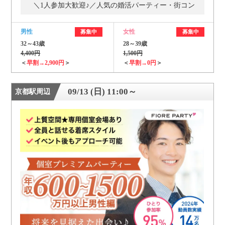
＼1人参加大歓迎♪／人気の婚活パーティー・街コン
男性
女性
募集中
募集中
32～43歳
28～39歳
4,400円
1,500円
＜
早割→2,900円
＞
＜
早割→0円
＞
09/13 (日) 11:00～
京都駅周辺