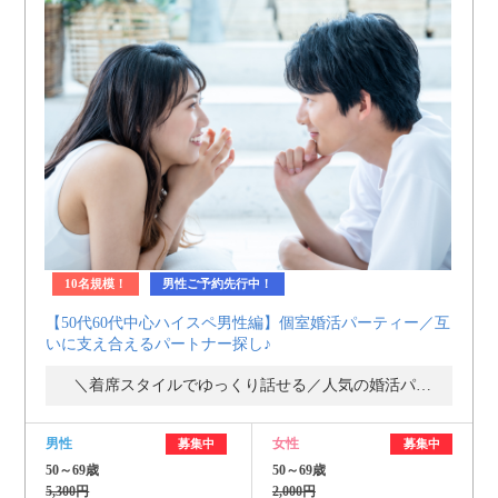
10名規模！
男性ご予約先行中！
【50代60代中心ハイスペ男性編】個室婚活パーティー／互
いに支え合えるパートナー探し♪
＼着席スタイルでゆっくり話せる／人気の婚活パーティー・街コン
男性
女性
募集中
募集中
50～69歳
50～69歳
5,300円
2,000円