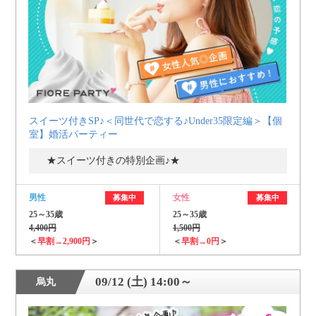
スイーツ付きSP♪＜同世代で恋する♪Under35限定編＞【個
室】婚活パーティー
★スイーツ付きの特別企画♪★
男性
女性
募集中
募集中
25～35歳
25～35歳
4,400円
1,500円
＜
早割→2,900円
＞
＜
早割→0円
＞
09/12 (土) 14:00～
烏丸