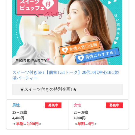
スイーツ付きSP♪【個室1vs1トーク】20代30代中心BIG婚
活パーティー
★スイーツ付きの特別企画♪★
男性
女性
募集中
募集中
25～39歳
25～39歳
4,400円
1,500円
＜
早割→2,900円
＞
＜
早割→0円
＞