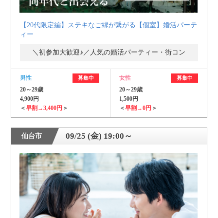
【20代限定編】ステキなご縁が繋がる【個室】婚活パーテ
ィー
＼初参加大歓迎♪／人気の婚活パーティー・街コン
男性
女性
募集中
募集中
20～29歳
20～29歳
4,900円
1,500円
＜
早割→3,400円
＞
＜
早割→0円
＞
09/25 (金) 19:00～
仙台市