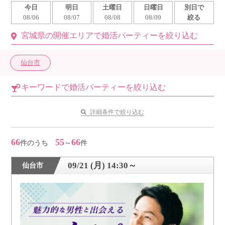
今日
明日
土曜日
日曜日
別日で
利用規約
08/06
08/07
08/08
08/09
絞る
宮城県の開催エリアで婚活パーティーを絞り込む
launch
個人情報保護方針
launch
子どもの安全基準に関するポリシー
仙台市
launch
運営会社
キーワードで婚活パーティーを絞り込む
詳細条件で絞り込む
公式アカウントで最新情報を配信中！
66
55
66
件のうち
～
件
09/21 (月) 14:30～
仙台市
PR
約1,300店
の中から
おすすめの優良結婚相談所をご紹介