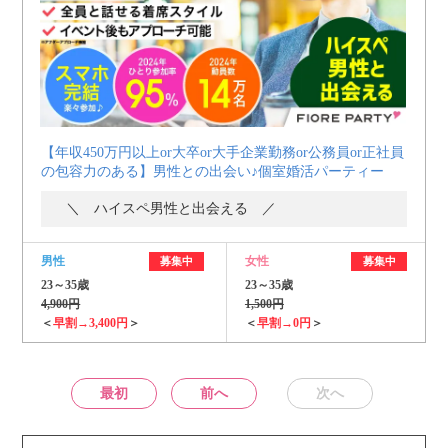
【年収450万円以上or大卒or大手企業勤務or公務員or正社員
の包容力のある】男性との出会い♪個室婚活パーティー
＼ ハイスペ男性と出会える ／
男性
女性
募集中
募集中
23～35歳
23～35歳
4,900円
1,500円
＜
早割→3,400円
＞
＜
早割→0円
＞
最初
前へ
次へ