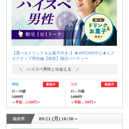
個人情報保護のため
プライバシーマークを
取得しております
【選べるドリンク＆お菓子付き♪】★40代50代中心★エグ
ゼクティブ男性編【個室】婚活パーティー
＼ ハイスペ男性と出会える ／
男性
女性
募集中
募集中
45～59歳
45～59歳
5,000円
2,000円
＜
早割→3,500円
＞
＜
早割→500円
＞
09/21 (月) 16:30～
仙台市