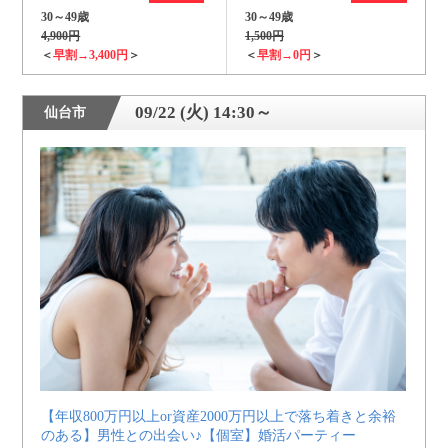
30～49歳
30～49歳
4,900円
1,500円
＜
早割→3,400円
＞
＜
早割→0円
＞
09/22 (火) 14:30～
仙台市
【年収800万円以上or資産2000万円以上で落ち着きと余裕
のある】男性との出会い♪【個室】婚活パーティー