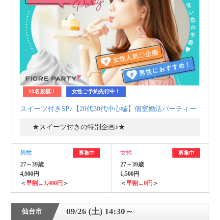
10名規模！
女性ご予約先行中！
スイーツ付きSP♪【20代30代中心編】個室婚活パーティー
★スイーツ付きの特別企画♪★
男性
女性
募集中
募集中
27～39歳
27～39歳
4,900円
1,500円
＜
早割→3,400円
＞
＜
早割→0円
＞
09/26 (土) 14:30～
仙台市