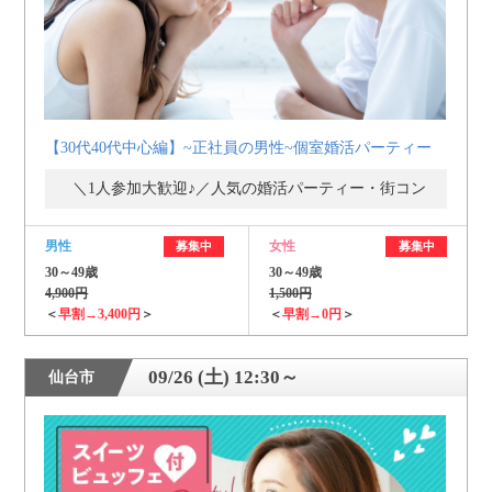
【30代40代中心編】~正社員の男性~個室婚活パーティー
＼1人参加大歓迎♪／人気の婚活パーティー・街コン
男性
女性
募集中
募集中
30～49歳
30～49歳
4,900円
1,500円
＜
早割→3,400円
＞
＜
早割→0円
＞
09/26 (土) 12:30～
仙台市