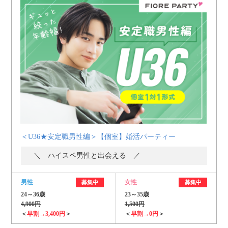
＜U36★安定職男性編＞【個室】婚活パーティー
＼ ハイスペ男性と出会える ／
男性
女性
募集中
募集中
24～36歳
23～35歳
4,900円
1,500円
＜
早割→3,400円
＞
＜
早割→0円
＞