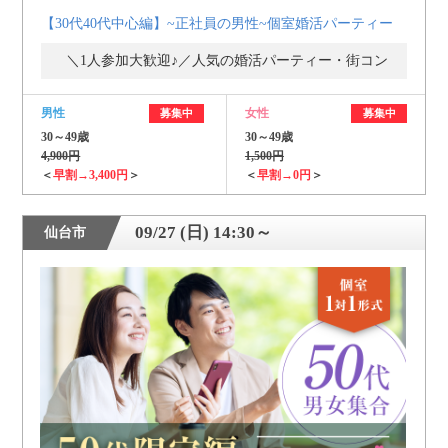
【30代40代中心編】~正社員の男性~個室婚活パーティー
＼1人参加大歓迎♪／人気の婚活パーティー・街コン
男性
女性
募集中
募集中
30～49歳
30～49歳
4,900円
1,500円
＜
早割→3,400円
＞
＜
早割→0円
＞
09/27 (日) 14:30～
仙台市