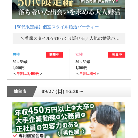
【50代限定編】個室スタイル婚活パーティー
＼着席スタイルでゆっくり話せる／人気の婚活パーティー・街コン
男性
女性
募集中
募集中
50～59歳
50～59歳
4,900円
1,500円
＜
早割→3,400円
＞
＜
早割→0円
＞
09/27 (日) 16:30～
仙台市