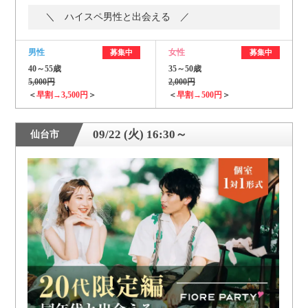
＼ ハイスペ男性と出会える ／
男性
女性
募集中
募集中
40～55歳
35～50歳
5,000円
2,000円
＜
早割→3,500円
＞
＜
早割→500円
＞
09/22 (火) 16:30～
仙台市