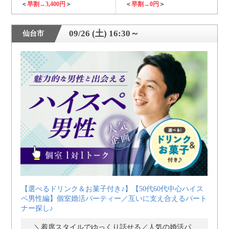
＜
早割→3,400円
＞
＜
早割→0円
＞
09/26 (土) 16:30～
仙台市
【選べるドリンク＆お菓子付き♪】【50代60代中心ハイス
ペ男性編】個室婚活パーティー／互いに支え合えるパート
ナー探し♪
＼着席スタイルでゆっくり話せる／人気の婚活パーティー・街コン