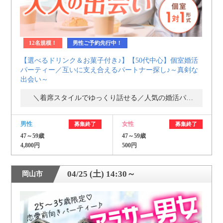
12名規模！
男性ご予約先行中！
【選べるドリンク＆お菓子付き♪】【50代中心】個室婚活
パーティー／互いに支え合えるパートナー探し♪～真剣な
出会い～
＼着席スタイルでゆっくり話せる／人気の婚活パーティー・街コン
男性
女性
募集終了
募集終了
47～59歳
47～59歳
4,800円
500円
04/25 (土) 14:30～
岡山市