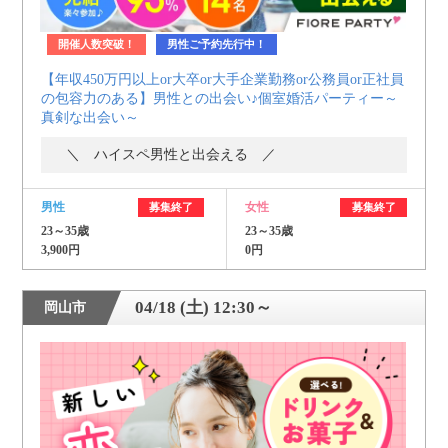
開催人数突破！
男性ご予約先行中！
【年収450万円以上or大卒or大手企業勤務or公務員or正社員
の包容力のある】男性との出会い♪個室婚活パーティー～
真剣な出会い～
＼ ハイスペ男性と出会える ／
男性
女性
募集終了
募集終了
23～35歳
23～35歳
3,900円
0円
04/18 (土) 12:30～
岡山市