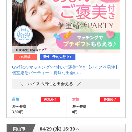
利用規約
launch
個人情報保護方針
launch
子どもの安全基準に関するポリシー
launch
運営会社
10名規模！
男性ご予約先行中！
GW限定♪マッチングで“甘いご褒美”付き【ハイスペ男性】
公式アカウントで最新情報を配信中！
個室婚活パーティー～真剣な出会い～
＼ ハイスペ男性と出会える ／
男性
女性
募集終了
募集終了
PR
30～49歳
30～49歳
約1,300店
の中から
3,800円
0円
おすすめの優良結婚相談所をご紹介
04/29 (水) 16:30～
岡山市