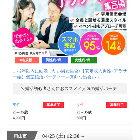
18名規模！
男性残2席！
女性残2席！
1～2年以内に結婚したい男女集合♪【安定収入男性×アラサ
ー編】個室婚活パーティー～真剣な出会い～
＼婚活初心者さんにおススメ／人気の婚活パーティー・街コン
男性
女性
募集終了
募集終了
25～35歳
25～35歳
4,900円
500円
04/25 (土) 12:30～
岡山市