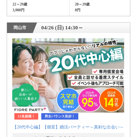
22～29歳
20～29歳
3,900円
0円
04/26 (日) 14:30～
岡山市
12名規模！
男女バランス良好！
【20代中心編】【個室】婚活パーティー～真剣な出会い～