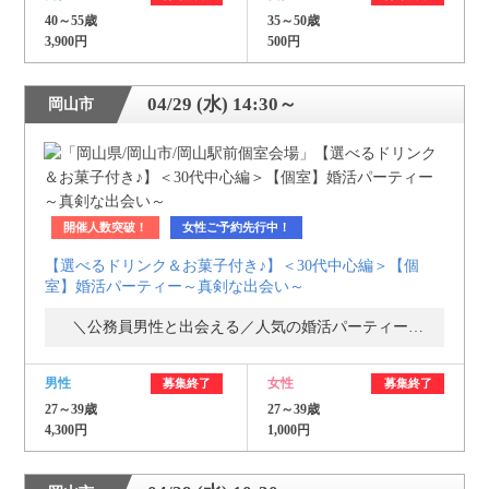
40～55歳
35～50歳
3,900円
500円
04/29 (水) 14:30～
岡山市
開催人数突破！
女性ご予約先行中！
【選べるドリンク＆お菓子付き♪】＜30代中心編＞【個
室】婚活パーティー～真剣な出会い～
＼公務員男性と出会える／人気の婚活パーティー・街コン
男性
女性
募集終了
募集終了
27～39歳
27～39歳
4,300円
1,000円