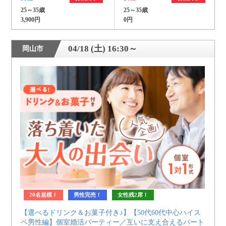
25～35歳
25～35歳
3,900円
0円
04/18 (土) 16:30～
岡山市
20名規模！
男性完売！
女性残2席！
【選べるドリンク＆お菓子付き♪】【50代60代中心ハイス
ペ男性編】個室婚活パーティー／互いに支え合えるパート