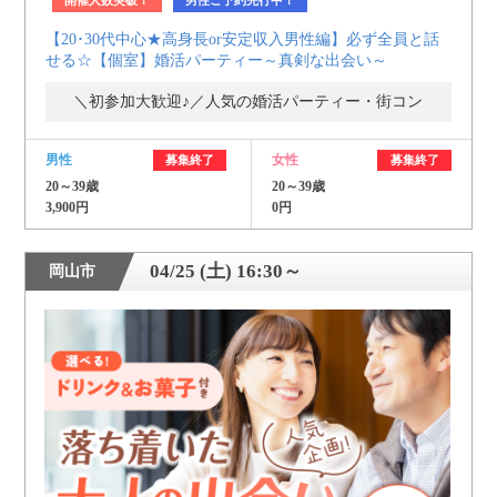
【20･30代中心★高身長or安定収入男性編】必ず全員と話
せる☆【個室】婚活パーティー～真剣な出会い～
＼初参加大歓迎♪／人気の婚活パーティー・街コン
男性
女性
募集終了
募集終了
20～39歳
20～39歳
3,900円
0円
04/25 (土) 16:30～
岡山市