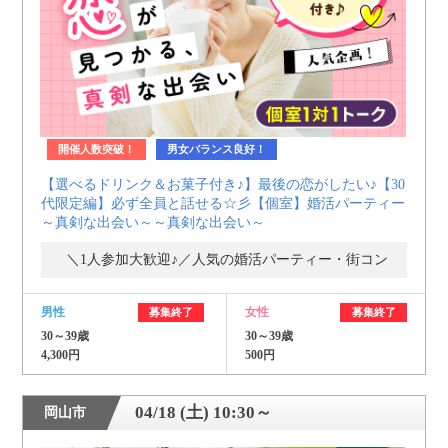
開催人数突破！
男女バランス良好！
【選べるドリンク＆お菓子付き♪】最後の恋がしたい♪【30
代限定編】必ず全員と話せる☆彡【個室】婚活パーティー
～真剣な出会い～～真剣な出会い～
＼1人参加大歓迎♪／人気の婚活パーティー・街コン
男性
女性
募集終了
募集終了
30～39歳
30～39歳
4,300円
500円
04/18 (土) 10:30～
岡山市