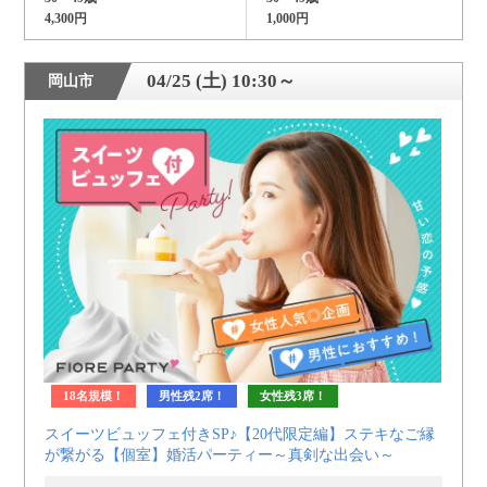
4,300円
1,000円
04/25 (土) 10:30～
岡山市
18名規模！
男性残2席！
女性残3席！
スイーツビュッフェ付きSP♪【20代限定編】ステキなご縁
が繋がる【個室】婚活パーティー～真剣な出会い～