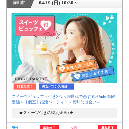
04/19 (日) 10:30～
岡山市
12名規模！
男女バランス良好！
スイーツビュッフェ付きSP♪＜同世代で恋する♪Under35限
定編＞【個室】婚活パーティー～真剣な出会い～
★スイーツ付きの特別企画♪★
男性
女性
募集終了
募集終了