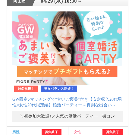
04/29 (水) 10:30～
岡山市
10名規模！
男女バランス良好！
GW限定♪マッチングで“甘いご褒美”付き【安定収入20代男
性×女性20代限定編】婚活パーティー～真剣な出会い～
＼初参加大歓迎♪／人気の婚活パーティー・街コン
男性
女性
募集終了
募集終了