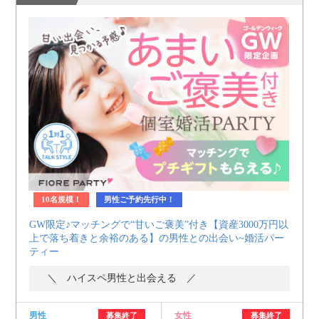
個人情報保護のため
プライバシーマークを
取得しております
10名規模！
男性ご予約先行中！
GW限定♪マッチングで“甘いご褒美”付き【資産3000万円以
上で落ち着きと余裕のある】の男性との出会い~婚活パー
ティー
＼ ハイスペ男性と出会える ／
男性
女性
募集終了
募集終了