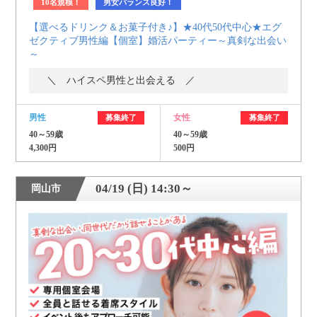
10名規模！
男女バランス良好！
【選べるドリンク＆お菓子付き♪】★40代50代中心★エグ
ゼクティブ男性編【個室】婚活パーティー～真剣な出会い
～
＼ ハイスペ男性と出会える ／
男性
女性
募集終了
募集終了
40～59歳
40～59歳
4,300円
500円
04/19 (日) 14:30～
岡山市