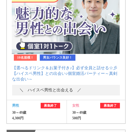
10名規模！
男女バランス良好！
【選べるドリンク＆お菓子付き♪】必ず全員と話せる☆彡
【ハイスペ男性】との出会い♪個室婚活パーティー～真剣
な出会い～
＼ ハイスペ男性と出会える ／
男性
女性
募集終了
募集終了
30～49歳
30～49歳
4,300円
500円