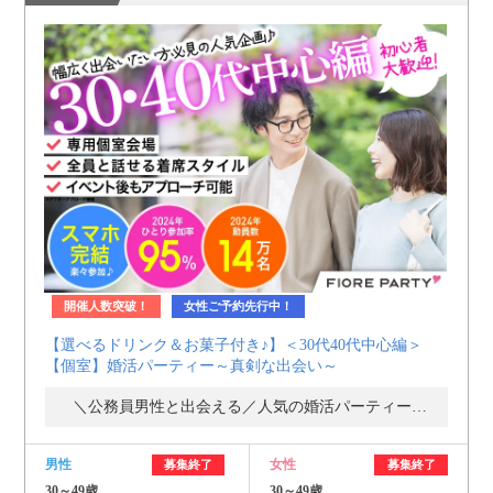
開催人数突破！
女性ご予約先行中！
【選べるドリンク＆お菓子付き♪】＜30代40代中心編＞
【個室】婚活パーティー～真剣な出会い～
＼公務員男性と出会える／人気の婚活パーティー・街コン
男性
女性
募集終了
募集終了
30～49歳
30～49歳