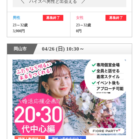
＼ ハイスペ男性と出会える ／
男性
女性
募集終了
募集終了
23～32歳
23～32歳
3,900円
0円
04/26 (日) 10:30～
岡山市
開催人数突破！
男性ご予約先行中！