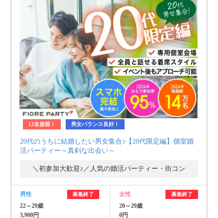
12名規模！
男女バランス良好！
20代のうちに結婚したい男女集合♪【20代限定編】個室婚
活パーティー～真剣な出会い～
＼初参加大歓迎♪／人気の婚活パーティー・街コン
男性
女性
募集終了
募集終了
22～29歳
20～29歳
3,900円
0円