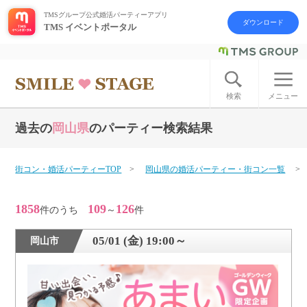
TMSグループ公式婚活パーティーアプリ
ダウンロード
TMS イベントポータル
ログイン
アカウント登録
検索
メニュー
過去の
岡山県
のパーティー検索結果
はじめての方へ
今週の婚活パーティー
街コン・婚活パーティーTOP
岡山県の婚活パーティー・街コン一覧
婚活パーティーの流れ
1858
109
126
件のうち
～
件
よくあるご質問
05/01 (金) 19:00～
岡山市
アフターアプローチとは
お問い合わせ