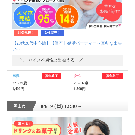
18名規模！
女性完売！
【20代30代中心編】【個室】婚活パーティー～真剣な出会
い～
＼ ハイスペ男性と出会える ／
男性
女性
募集終了
募集終了
27～39歳
25～37歳
4,400円
1,500円
04/19 (日) 12:30～
岡山市