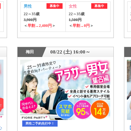
男性
募集中
女性
募集中
22～35歳
22～35歳
3,900円
1,500円
＜
早割→2,400円
＞
＜
早割→0円
＞
08/22 (土) 16:00～
梅田
男性ご予約先行中！
心