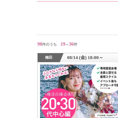
アフターアプローチとは
お問い合わせ
98
19
36
件のうち
～
件
利用規約
08/14 (金) 18:00～
梅田
launch
個人情報保護方針
launch
子どもの安全基準に関するポリシー
launch
運営会社