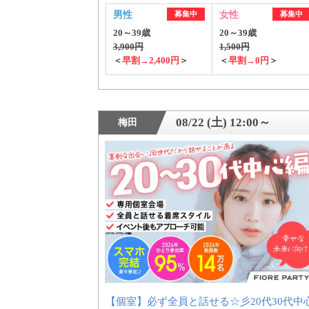
男性
募集中
女性
募集中
20～39歳
20～39歳
3,900円
1,500円
＜
早割→2,400円
＞
＜
早割→0円
＞
08/22 (土) 12:00～
梅田
【個室】必ず全員と話せる☆彡20代30代中