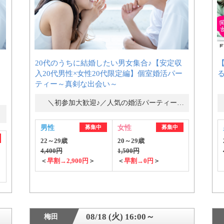
20代のうちに結婚したい男女集合♪【安定収
個人情報保護のため
入20代男性×女性20代限定編】個室婚活パー
プライバシーマークを
ティー～真剣な出会い～
取得しております
＼初参加大歓迎♪／人気の婚活パーティー・街コン
男性
募集中
女性
募集中
22～29歳
20～29歳
4,400円
1,500円
＜
早割→2,900円
＞
＜
早割→0円
＞
08/18 (火) 16:00～
梅田