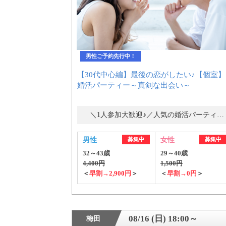
男性ご予約先行中！
【30代中心編】最後の恋がしたい♪【個室】
婚活パーティー～真剣な出会い～
＼1人参加大歓迎♪／人気の婚活パーティー・街コン
男性
募集中
女性
募集中
32～43歳
29～40歳
4,400円
1,500円
＜
早割→2,900円
＞
＜
早割→0円
＞
08/16 (日) 18:00～
梅田