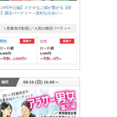
【20代中心編】ステキなご縁が繋がる【個
室】婚活パーティー～真剣な出会い～
＼初参加大歓迎♪／人気の婚活パーティー・街コン
男性
募集中
女性
募集中
22～35歳
22～35歳
4,400円
1,500円
＜
早割→2,900円
＞
＜
早割→0円
＞
08/16 (日) 16:00～
梅田
ご紹介