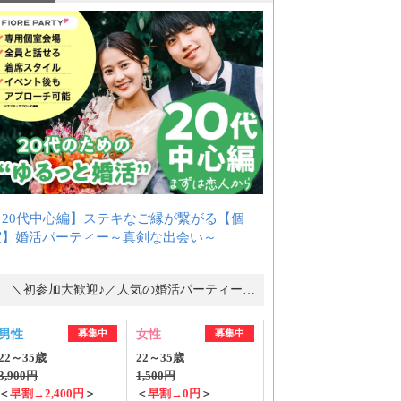
【20代中心編】ステキなご縁が繋がる【個
室】婚活パーティー～真剣な出会い～
＼初参加大歓迎♪／人気の婚活パーティー・街コン
男性
募集中
女性
募集中
22～35歳
22～35歳
3,900円
1,500円
＜
早割→2,400円
＞
＜
早割→0円
＞