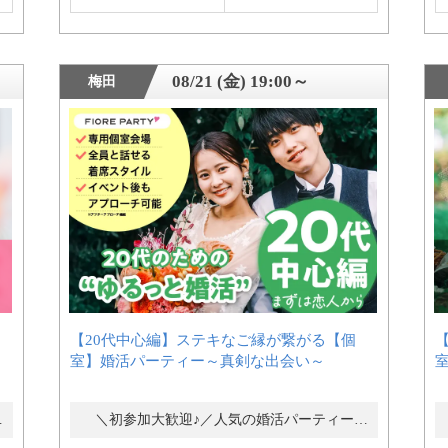
08/21 (金) 19:00～
梅田
】
【20代中心編】ステキなご縁が繋がる【個
室】婚活パーティー～真剣な出会い～
ー・街コン
＼初参加大歓迎♪／人気の婚活パーティー・街コン