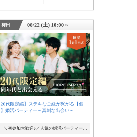
08/22 (土) 10:00～
梅田
【20代限定編】ステキなご縁が繋がる【個
室】婚活パーティー～真剣な出会い～
＼初参加大歓迎♪／人気の婚活パーティー・街コン