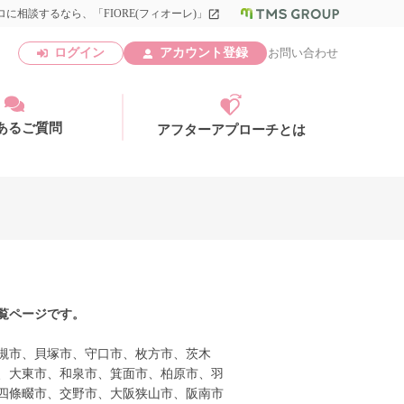
に相談するなら、「FIORE(フィオーレ)」
launch
ログイン
アカウント登録
お問い合わせ
あるご質問
アフターアプローチとは
アカウント登録
覧ページです。
槻市、貝塚市、守口市、枚方市、茨木
、大東市、和泉市、箕面市、柏原市、羽
四條畷市、交野市、大阪狭山市、阪南市