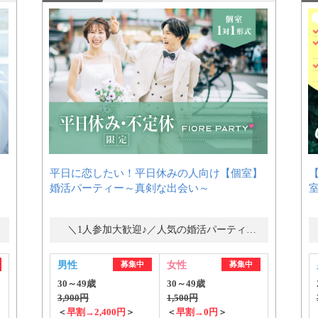
平日に恋したい！平日休みの人向け【個室】
婚活パーティー～真剣な出会い～
＼1人参加大歓迎♪／人気の婚活パーティー・街コン
男性
募集中
女性
募集中
30～49歳
30～49歳
3,900円
1,500円
＜
早割→2,400円
＞
＜
早割→0円
＞