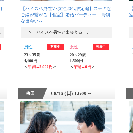
剣
【ハイスペ男性VS女性20代限定編】ステキな
ご縁が繋がる【個室】婚活パーティー～真剣
公式アカウントで最新情報を配信中！
な出会い～
ー・街コン
＼ ハイスペ男性と出会える ／
男性
募集中
女性
募集中
23～35歳
20～29歳
4,400円
1,500円
＜
早割→2,900円
＞
＜
早割→0円
＞
約1,300店
の中から
08/16 (日) 12:00～
梅田
めの優良結婚相談所を