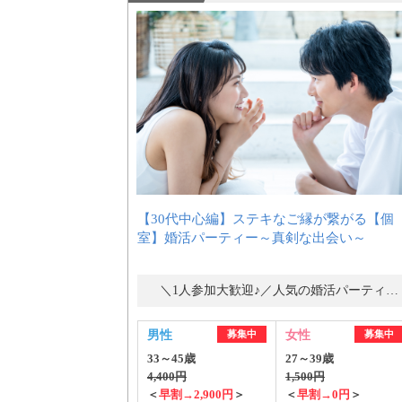
【30代中心編】ステキなご縁が繋がる【個
室】婚活パーティー～真剣な出会い～
＼1人参加大歓迎♪／人気の婚活パーティー・街コン
男性
募集中
女性
募集中
33～45歳
27～39歳
4,400円
1,500円
＜
早割→2,900円
＞
＜
早割→0円
＞