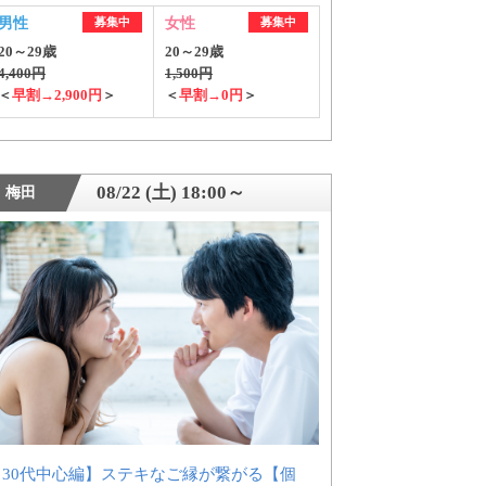
男性
募集中
女性
募集中
20～29歳
20～29歳
4,400円
1,500円
＜
早割→2,900円
＞
＜
早割→0円
＞
08/22 (土) 18:00～
梅田
【30代中心編】ステキなご縁が繋がる【個