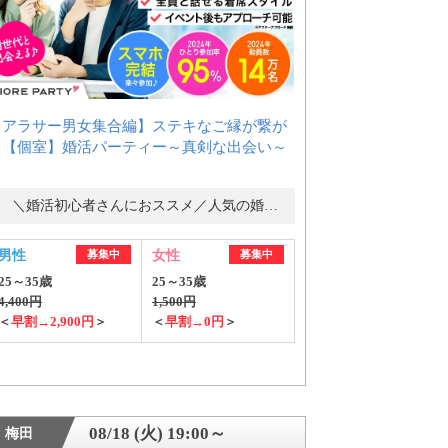
【アラサー男女集合編】ステキなご縁が繋が
る【個室】婚活パーティー～真剣な出会い～
＼婚活初心者さんにおススメ／人気の婚活パーティー・街コン
男性
募集中
女性
募集中
25～35歳
25～35歳
4,400円
1,500円
＜
早割→2,900円
＞
＜
早割→0円
＞
08/18 (火) 19:00～
梅田