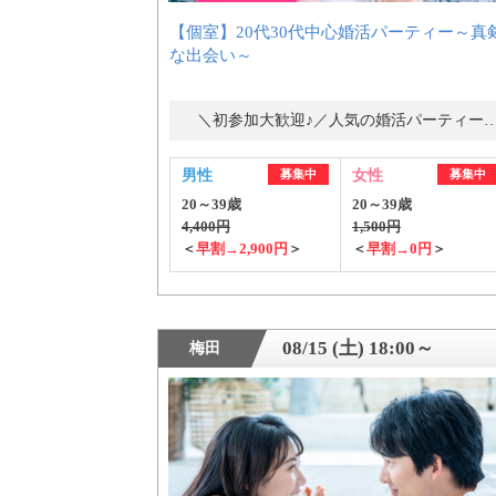
【個室】20代30代中心婚活パーティー～真
な出会い～
＼初参加大歓迎♪／人気の婚活パーティ
男性
募集中
女性
募集中
20～39歳
20～39歳
4,400円
1,500円
＜
早割→2,900円
＞
＜
早割→0円
＞
PR
08/15 (土) 18:00～
梅田
おすす