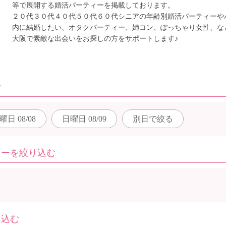
等で展開する婚活パーティーを掲載しております。
２０代３０代４０代５０代６０代シニアの年齢別婚活パーティーや
内に結婚したい、オタクパーティー、姉コン、ぽっちゃり女性、な
大阪で素敵な出会いをお探しの方をサポートします♪
む
曜日
08/08
日曜日
08/09
別日で
絞る
ィーを絞り込む
り込む