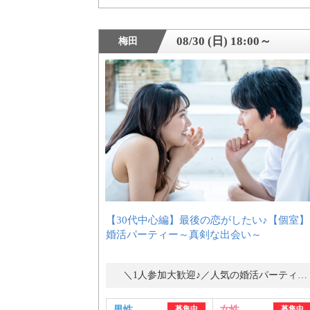
08/30 (日) 18:00～
梅田
【30代中心編】最後の恋がしたい♪【個室】
婚活パーティー～真剣な出会い～
＼1人参加大歓迎♪／人気の婚活パーティー・街コン
男性
募集中
女性
募集中