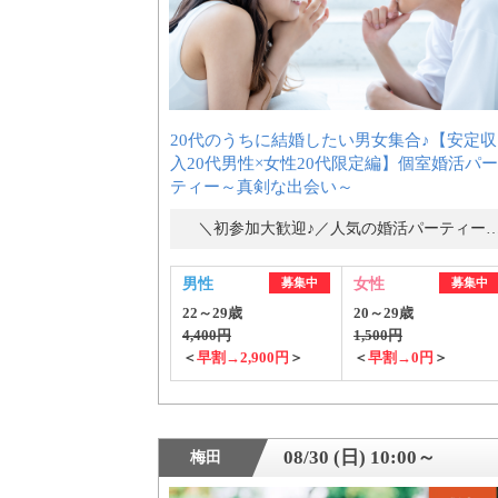
20代のうちに結婚したい男女集合♪【安定収
入20代男性×女性20代限定編】個室婚活パー
ティー～真剣な出会い～
＼初参加大歓迎♪／人気の婚活パーティ
男性
募集中
女性
募集中
22～29歳
20～29歳
4,400円
1,500円
＜
早割→2,900円
＞
＜
早割→0円
＞
08/30 (日) 10:00～
梅田