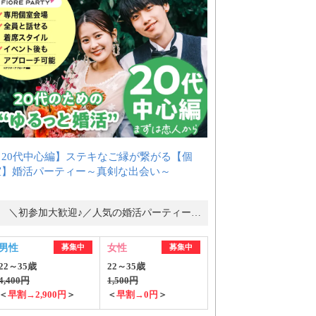
【20代中心編】ステキなご縁が繋がる【個
室】婚活パーティー～真剣な出会い～
＼初参加大歓迎♪／人気の婚活パーティー・街コン
男性
募集中
女性
募集中
22～35歳
22～35歳
4,400円
1,500円
＜
早割→2,900円
＞
＜
早割→0円
＞