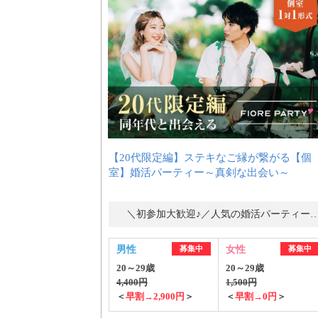
【20代限定編】ステキなご縁が繋がる【個
室】婚活パーティー～真剣な出会い～
＼初参加大歓迎♪／人気の婚活パーティ
男性
募集中
女性
募集中
20～29歳
20～29歳
4,400円
1,500円
＜
早割→2,900円
＞
＜
早割→0円
＞