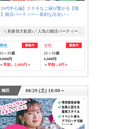
【20代中心編】ステキなご縁が繋がる【個
室】婚活パーティー～真剣な出会い～
＼初参加大歓迎♪／人気の婚活パーティー・街コン
男性
募集中
女性
募集中
22～35歳
22～35歳
3,900円
1,500円
＜
早割→2,400円
＞
＜
早割→0円
＞
08/29 (土) 18:00～
梅田
ご紹介