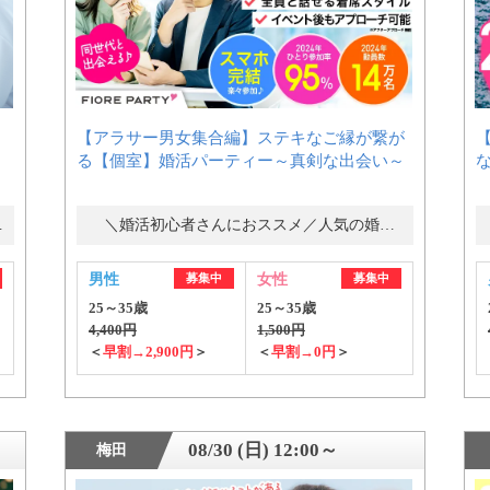
【アラサー男女集合編】ステキなご縁が繋が
個人情報保護のため
る【個室】婚活パーティー～真剣な出会い～
プライバシーマークを
取得しております
ー・街コン
＼婚活初心者さんにおススメ／人気の婚活パーティー・街コン
男性
募集中
女性
募集中
25～35歳
25～35歳
4,400円
1,500円
＜
早割→2,900円
＞
＜
早割→0円
＞
08/30 (日) 12:00～
梅田