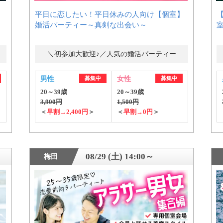
平日に恋したい！平日休みの人向け【個室】
婚活パーティー～真剣な出会い～
公式アカウントで最新情報を配信中！
ー・街コン
＼初参加大歓迎♪／人気の婚活パーティー・街コン
男性
募集中
女性
募集中
20～39歳
20～39歳
3,900円
1,500円
＜
早割→2,400円
＞
＜
早割→0円
＞
約1,300店
の中から
08/29 (土) 14:00～
梅田
めの優良結婚相談所を