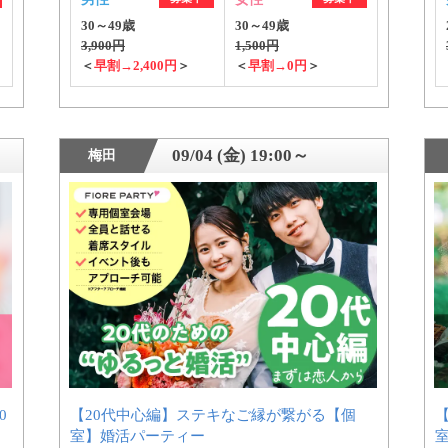
30～49歳
30～49歳
3,900円
1,500円
＜
早割→2,400円
＞
＜
早割→0円
＞
09/04 (金) 19:00～
梅田
0
【20代中心編】ステキなご縁が繋がる【個
室】婚活パーティー