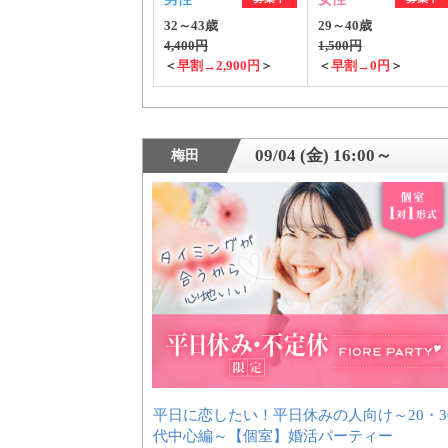
32～43歳
29～40歳
4,400円
1,500円
＜
早割→2,900円
＞
＜
早割→0円
＞
09/04 (金) 16:00～
梅田
平日に恋したい！平日休みの人向け～20・3
代中心編～【個室】婚活パーティー