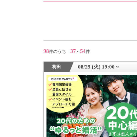
アフターアプローチとは
お問い合わせ
98
37
54
件のうち
～
件
利用規約
08/25 (火) 19:00～
梅田
launch
個人情報保護方針
launch
子どもの安全基準に関するポリシー
launch
運営会社