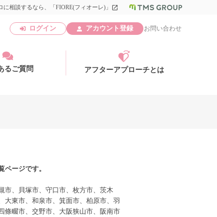
に相談するなら、「FIORE(フィオーレ)」
launch
ログイン
アカウント登録
お問い合わせ
あるご質問
アフターアプローチとは
アカウント登録
覧ページです。
槻市、貝塚市、守口市、枚方市、茨木
、大東市、和泉市、箕面市、柏原市、羽
四條畷市、交野市、大阪狭山市、阪南市