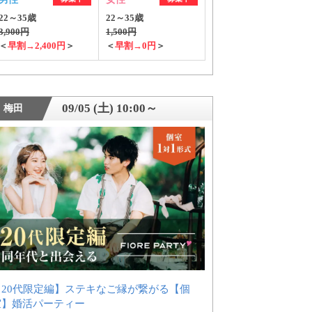
22～35歳
22～35歳
3,900円
1,500円
＜
早割→2,400円
＞
＜
早割→0円
＞
09/05 (土) 10:00～
梅田
【20代限定編】ステキなご縁が繋がる【個
室】婚活パーティー