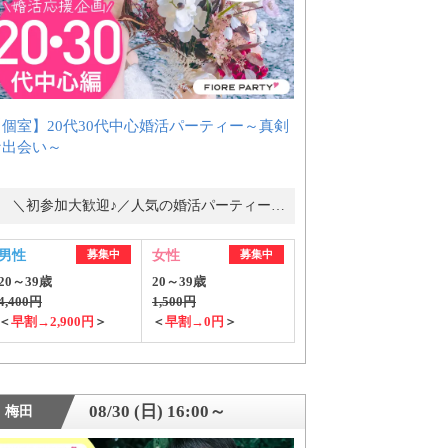
【個室】20代30代中心婚活パーティー～真剣
な出会い～
＼初参加大歓迎♪／人気の婚活パーティー・街コン
男性
募集中
女性
募集中
20～39歳
20～39歳
4,400円
1,500円
＜
早割→2,900円
＞
＜
早割→0円
＞
08/30 (日) 16:00～
梅田