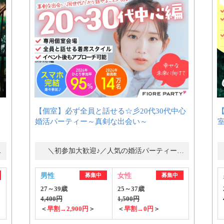
【個室】必ず全員と話せる☆彡20代30代中心
婚活パーティー～真剣な出会い～
ー・街コン
＼初参加大歓迎♪／人気の婚活パーティー・街コン
男性
募集中
女性
募集中
27～39歳
25～37歳
4,400円
1,500円
＜
早割→2,900円
＞
＜
早割→0円
＞