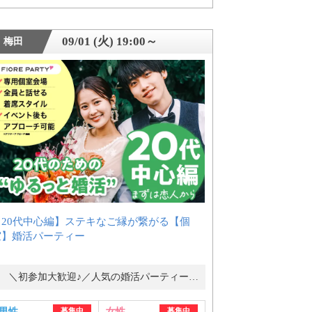
09/01 (火) 19:00～
梅田
【20代中心編】ステキなご縁が繋がる【個
室】婚活パーティー
＼初参加大歓迎♪／人気の婚活パーティー・街コン
男性
募集中
女性
募集中