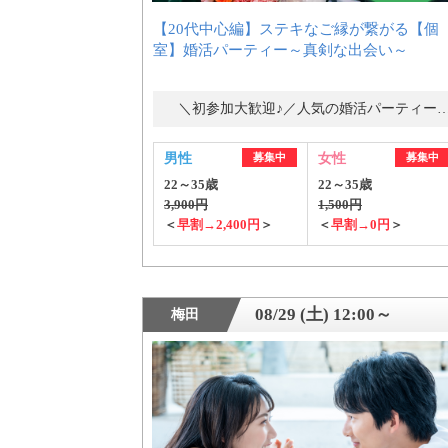
【20代中心編】ステキなご縁が繋がる【個
室】婚活パーティー～真剣な出会い～
＼初参加大歓迎♪／人気の婚活パーティ
男性
募集中
女性
募集中
22～35歳
22～35歳
3,900円
1,500円
＜
早割→2,400円
＞
＜
早割→0円
＞
PR
08/29 (土) 12:00～
梅田
おすす