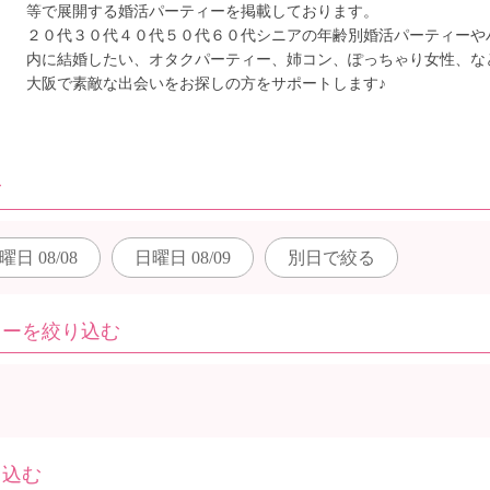
等で展開する婚活パーティーを掲載しております。
２０代３０代４０代５０代６０代シニアの年齢別婚活パーティーや
内に結婚したい、オタクパーティー、姉コン、ぽっちゃり女性、な
大阪で素敵な出会いをお探しの方をサポートします♪
む
曜日
08/08
日曜日
08/09
別日で
絞る
ィーを絞り込む
り込む