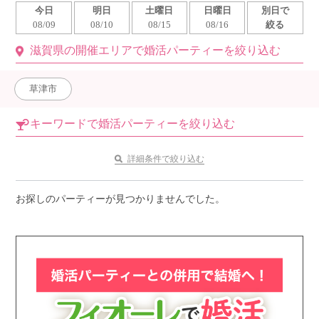
今日
明日
土曜日
日曜日
別日で
利用規約
08/09
08/10
08/15
08/16
絞る
滋賀県の開催エリアで婚活パーティーを絞り込む
launch
個人情報保護方針
launch
子どもの安全基準に関するポリシー
草津市
launch
運営会社
キーワードで婚活パーティーを絞り込む
詳細条件で絞り込む
公式アカウントで最新情報を配信中！
お探しのパーティーが見つかりませんでした。
PR
約1,300店
の中から
おすすめの優良結婚相談所をご紹介