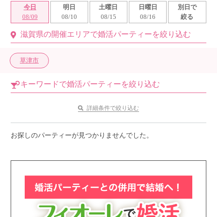
今日
明日
土曜日
日曜日
別日で
利用規約
08/09
08/10
08/15
08/16
絞る
滋賀県の開催エリアで婚活パーティーを絞り込む
launch
個人情報保護方針
launch
子どもの安全基準に関するポリシー
草津市
launch
運営会社
キーワードで婚活パーティーを絞り込む
詳細条件で絞り込む
公式アカウントで最新情報を配信中！
お探しのパーティーが見つかりませんでした。
PR
約1,300店
の中から
おすすめの優良結婚相談所をご紹介