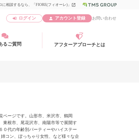
に相談するなら、「FIORE(フィオーレ)」
launch
ログイン
アカウント登録
お問い合わせ
あるご質問
アフターアプローチとは
アカウント登録
覧ページです。山形市、米沢市、鶴岡
、東根市、尾花沢市、南陽市等で展開す
６０代の年齢別パーティーやハイステー
、姉コン、ぽっちゃり女性、など様々な企