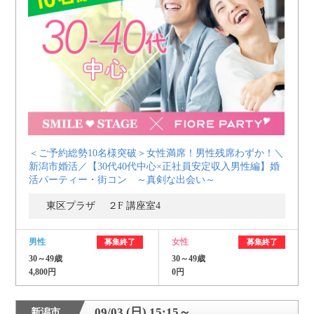
＜ご予約総勢10名様突破＞女性満席！男性残席わずか！＼
新潟市婚活／【30代40代中心×正社員安定収入男性編】婚
活パーティー・街コン ～真剣な出会い～
東区プラザ ２F 講座室4
男性
女性
募集終了
募集終了
30～49歳
30～49歳
4,800円
0円
09/03 (日) 15:15～
新潟市