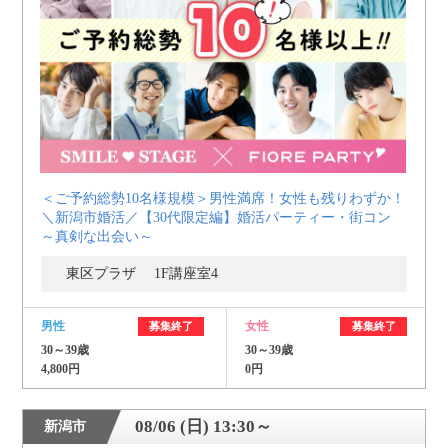
＜ご予約総勢10名様規模＞男性満席！女性も残りわずか！
＼新潟市婚活／【30代限定編】婚活パーティー・街コン
～真剣な出会い～
東区プラザ 1F講座室4
男性
女性
募集終了
募集終了
30～39歳
30～39歳
4,800円
0円
08/06 (日) 13:30～
新潟市