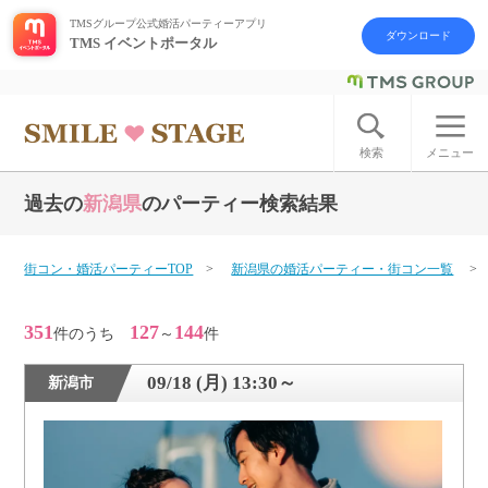
TMSグループ公式婚活パーティーアプリ
ダウンロード
TMS イベントポータル
ログイン
アカウント登録
検索
メニュー
過去の
新潟県
のパーティー検索結果
はじめての方へ
今週の婚活パーティー
街コン・婚活パーティーTOP
新潟県の婚活パーティー・街コン一覧
婚活パーティーの流れ
351
127
144
件のうち
～
件
よくあるご質問
09/18 (月) 13:30～
新潟市
アフターアプローチとは
お問い合わせ