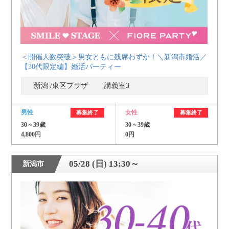
＜開催人数突破＞男女ともに残席わずか！＼新潟市婚活／
【30代限定編】婚活パーティー
新潟 /東区プラザ 講義室3
男性
女性
募集終了
募集終了
30～39歳
30～39歳
4,800円
0円
05/28 (日) 13:30～
新潟市