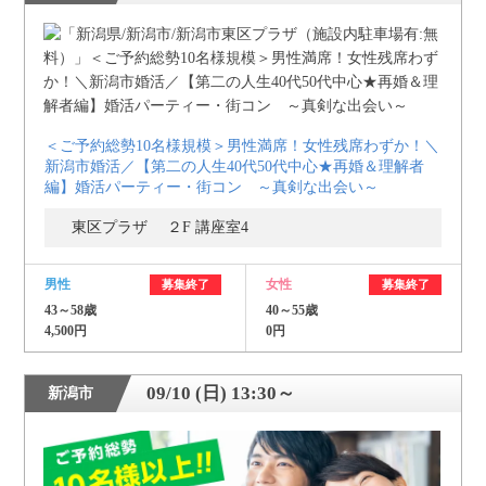
個人情報保護のため
プライバシーマークを
取得しております
＜ご予約総勢10名様規模＞男性満席！女性残席わずか！＼
新潟市婚活／【第二の人生40代50代中心★再婚＆理解者
編】婚活パーティー・街コン ～真剣な出会い～
東区プラザ ２F 講座室4
男性
女性
募集終了
募集終了
43～58歳
40～55歳
4,500円
0円
09/10 (日) 13:30～
新潟市