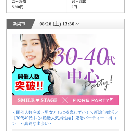
20～39歳
20～39歳
5,300円
0円
08/26 (土) 13:30～
新潟市
＜開催人数突破＞男女ともに残席わずか！＼新潟市婚活／
【30代40代中心♪婚活人気男性編】婚活パーティー・街コ
ン ～真剣な出会い～