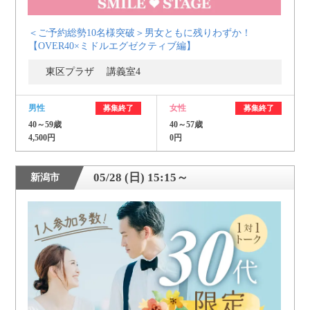
＜ご予約総勢10名様突破＞男女ともに残りわずか！
【OVER40×ミドルエグゼクティブ編】
東区プラザ 講義室4
男性
女性
募集終了
募集終了
40～59歳
40～57歳
4,500円
0円
05/28 (日) 15:15～
新潟市