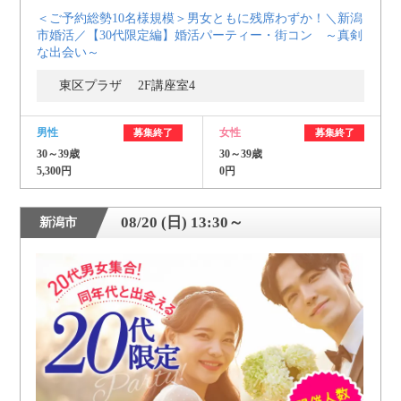
＜ご予約総勢10名様規模＞男女ともに残席わずか！＼新潟
市婚活／【30代限定編】婚活パーティー・街コン ～真剣
な出会い～
東区プラザ 2F講座室4
男性
女性
募集終了
募集終了
30～39歳
30～39歳
5,300円
0円
08/20 (日) 13:30～
新潟市