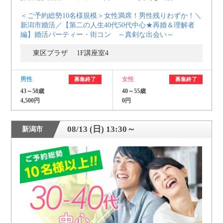
＜ご予約総勢10名様規模＞女性満席！男性残りわずか！＼
新潟市婚活／【第二の人生40代50代中心★再婚＆理解者
編】婚活パーティー・街コン ～真剣な出会い～
東区プラザ 1F講座室4
男性
女性
募集終了
募集終了
43～58歳
40～55歳
4,500円
0円
08/13 (日) 13:30～
新潟市