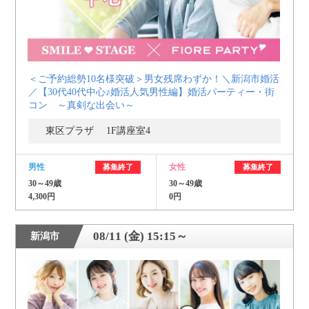
＜ご予約総勢10名様突破＞男女残席わずか！＼新潟市婚活
／【30代40代中心♪婚活人気男性編】婚活パーティー・街
コン ～真剣な出会い～
東区プラザ 1F講座室4
男性
女性
募集終了
募集終了
30～49歳
30～49歳
4,300円
0円
08/11 (金) 15:15～
新潟市