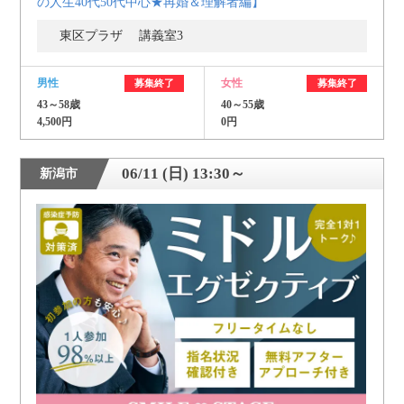
の人生40代50代中心★再婚＆理解者編】
東区プラザ 講義室3
男性
女性
募集終了
募集終了
43～58歳
40～55歳
4,500円
0円
06/11 (日) 13:30～
新潟市