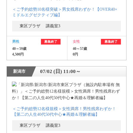
＜ご予約総勢10名様突破＞男女残席わずか！【OVER40×
ミドルエグゼクティブ編】
東区プラザ 講義室3
男性
女性
募集終了
募集終了
40～59歳
40～57歳
4,500円
0円
07/02 (日) 11:00～
新潟市
＜ご予約総勢12名様規模＞女性満席！男性残席わずか！
【第二の人生40代50代中心★再婚＆理解者編】
東区プラザ 講義室3