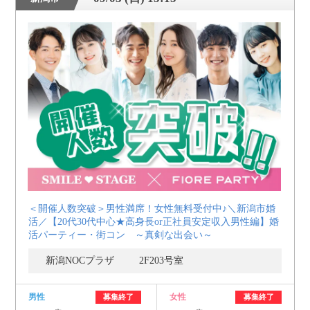
＜開催人数突破＞男性満席！女性無料受付中♪＼新潟市婚
活／【20代30代中心★高身長or正社員安定収入男性編】婚
活パーティー・街コン ～真剣な出会い～
新潟NOCプラザ 2F203号室
男性
女性
募集終了
募集終了