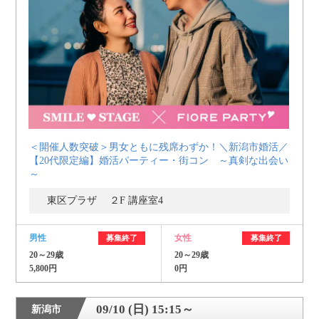
利用規約
launch
個人情報保護方針
launch
子どもの安全基準に関するポリシー
launch
運営会社
＜開催人数突破＞男女ともに残席わずか！＼新潟市婚活／
【20代限定編】婚活パーティー・街コン ～真剣な出会い
公式アカウントで最新情報を配信中！
～
東区プラザ ２F 講座室4
男性
女性
募集終了
募集終了
PR
20～29歳
20～29歳
約1,300店
の中から
5,800円
0円
おすすめの優良結婚相談所をご紹介
09/10 (日) 15:15～
新潟市