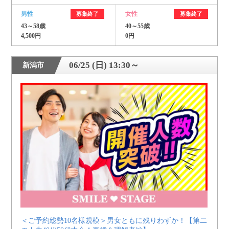
男性
女性
募集終了
募集終了
43～58歳
40～55歳
4,500円
0円
06/25 (日) 13:30～
新潟市
＜ご予約総勢10名様規模＞男女ともに残りわずか！【第二