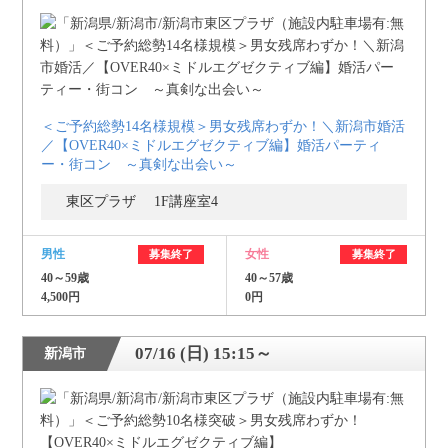
＜ご予約総勢14名様規模＞男女残席わずか！＼新潟市婚活
／【OVER40×ミドルエグゼクティブ編】婚活パーティ
ー・街コン ～真剣な出会い～
東区プラザ 1F講座室4
男性
女性
募集終了
募集終了
40～59歳
40～57歳
4,500円
0円
07/16 (日) 15:15～
新潟市