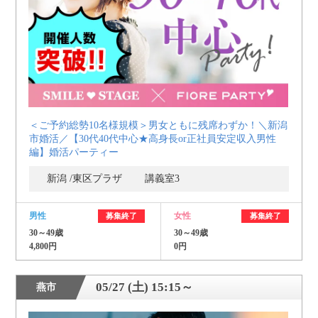
＜ご予約総勢10名様規模＞男女ともに残席わずか！＼新潟
市婚活／【30代40代中心★高身長or正社員安定収入男性
編】婚活パーティー
新潟 /東区プラザ 講義室3
男性
女性
募集終了
募集終了
30～49歳
30～49歳
4,800円
0円
05/27 (土) 15:15～
燕市