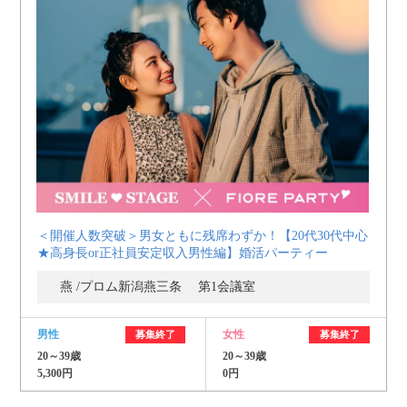
＜開催人数突破＞男女ともに残席わずか！【20代30代中心
★高身長or正社員安定収入男性編】婚活パーティー
燕 /プロム新潟燕三条 第1会議室
男性
女性
募集終了
募集終了
20～39歳
20～39歳
5,300円
0円