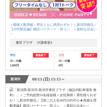
＜開催人数突破＞男女ともに残席わずか！＼新潟市婚活／
【20代限定編】婚活パーティー・街コン ～真剣な出会い
～
東区プラザ 1F講座室4
男性
女性
募集終了
募集終了
20～29歳
20～29歳
5,800円
0円
08/13 (日) 15:15～
新潟市