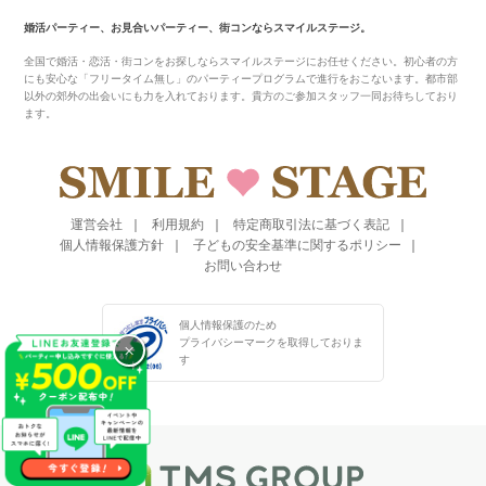
婚活パーティー、お見合いパーティー、街コンならスマイルステージ。
全国で婚活・恋活・街コンをお探しならスマイルステージにお任せください。初心者の方
にも安心な「フリータイム無し」のパーティープログラムで進行をおこないます。都市部
以外の郊外の出会いにも力を入れております。貴方のご参加スタッフ一同お待ちしており
ます。
運営会社
利用規約
特定商取引法に基づく表記
個人情報保護方針
子どもの安全基準に関するポリシー
お問い合わせ
個人情報保護のため
プライバシーマークを
取得しておりま
×
す