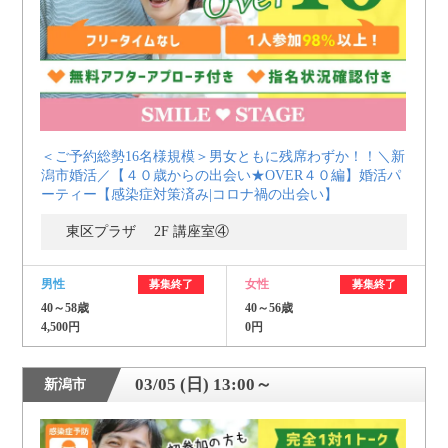
＜ご予約総勢16名様規模＞男女ともに残席わずか！！＼新
潟市婚活／【４０歳からの出会い★OVER４０編】婚活パ
ーティー【感染症対策済み|コロナ禍の出会い】
東区プラザ 2F 講座室④
男性
女性
募集終了
募集終了
40～58歳
40～56歳
4,500円
0円
03/05 (日) 13:00～
新潟市