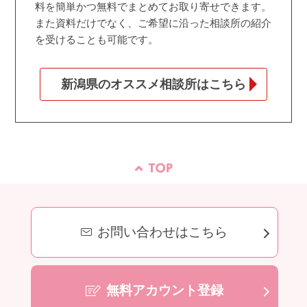
料を簡単かつ無料でまとめてお取り寄せできます。
また資料だけでなく、ご希望に沿った相談所の紹介
を受けることも可能です。
新潟県のオススメ相談所はこちら
お問い合わせはこちら
無料アカウント登録