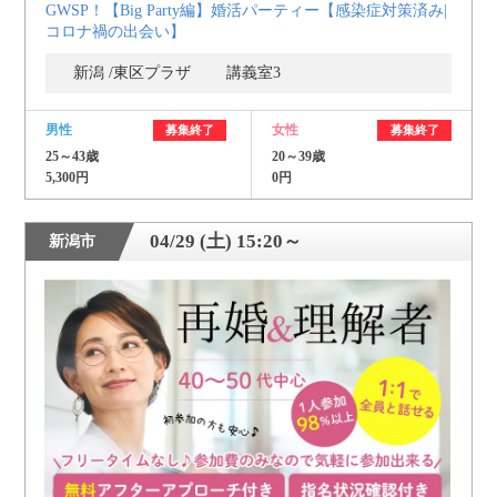
GWSP！【Big Party編】婚活パーティー【感染症対策済み|
コロナ禍の出会い】
新潟 /東区プラザ 講義室3
男性
女性
募集終了
募集終了
25～43歳
20～39歳
5,300円
0円
04/29 (土) 15:20～
新潟市