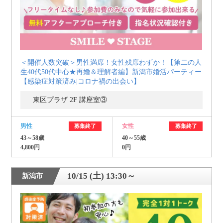
＜開催人数突破＞男性満席！女性残席わずか！【第二の人
生40代50代中心★再婚＆理解者編】新潟市婚活パーティー
【感染症対策済み|コロナ禍の出会い】
東区プラザ 2F 講座室③
男性
女性
募集終了
募集終了
43～58歳
40～55歳
4,800円
0円
10/15 (土) 13:30～
新潟市