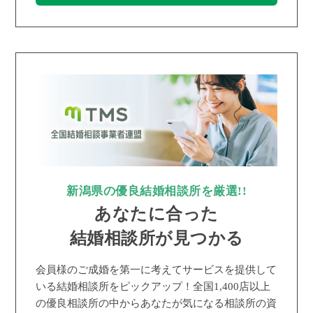
新潟県の優良結婚相談所を厳選!!
あなたに合った
結婚相談所が見つかる
会員様のご成婚を第一に考えてサービスを提供して
いる結婚相談所をピックアップ！全国1,400店以上
の優良相談所の中からあなたが気になる相談所の資