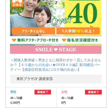
＜開催人数突破＞男女ともに残席わずか！恋してみません
か？【４０歳からの出会い★OVER４０編】新潟婚活パー
ティー【感染症対策済み|コロナ禍の出会い】
東区プラザ2F 講座室⑤
男性
女性
募集終了
募集終了
40～58歳
40～56歳
4,500円
0円