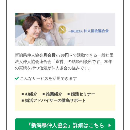
新潟県仲人協会
月会費7,700円～
で活動できる一般社団
法人仲人協会連合会「直営」の結婚相談所です。20年
の実績を持つ信頼が仲人協会の強みです。
こんなサービスを活用できます
AI紹介
推薦紹介
婚活セミナー
婚活アドバイザーの徹底サポート
『新潟県仲人協会』詳細はこちら