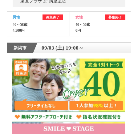
東区プラザ 2F 講座室③
男性
女性
募集終了
募集終了
40～58歳
40～56歳
4,500円
0円
09/03 (土) 19:00～
新潟市