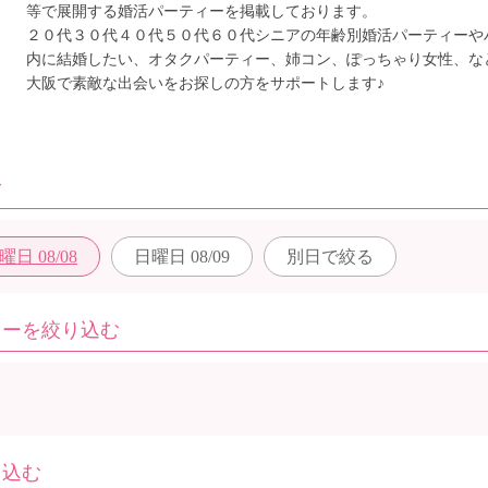
等で展開する婚活パーティーを掲載しております。
２０代３０代４０代５０代６０代シニアの年齢別婚活パーティーや
内に結婚したい、オタクパーティー、姉コン、ぽっちゃり女性、な
大阪で素敵な出会いをお探しの方をサポートします♪
む
曜日
08/08
日曜日
08/09
別日で
絞る
ィーを絞り込む
り込む