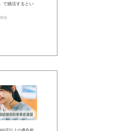
』で婚活するとい
の割合
ご紹介
00店以上の優良相