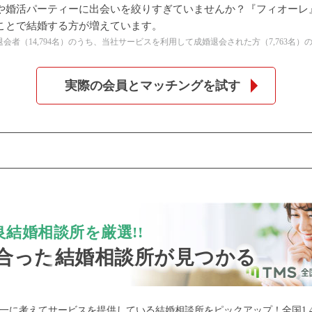
や婚活パーティーに出会いを絞りすぎていませんか？『フィオーレ
ことで結婚する方が増えています。
公式アカウントで最新情報を配信中！
の全退会者（14,794名）のうち、当社サービスを利用して成婚退会された方（7,763名）
実際の会員とマッチングを試す
約1,300店
の中から
結婚相談所を厳選!!
合った
結婚相談所が見つかる
めの優良結婚相談所を
一に考えてサービスを提供している結婚相談所をピックアップ！全国1,4