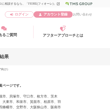
に相談するなら、「FIORE(フィオーレ)」
launch
ログイン
アカウント登録
お問い合わせ
あるご質問
アフターアプローチとは
索結果
ア向け）
アカウント登録
覧ページです。
槻市、貝塚市、守口市、枚方市、茨木
、大東市、和泉市、箕面市、柏原市、羽
四條畷市、交野市、大阪狭山市、阪南市