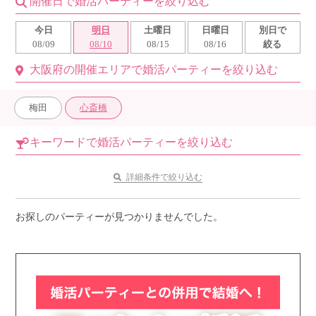
開催日で婚活パーティーを絞り込む
利用規約
今日
明日
土曜日
日曜日
別日で
08/09
08/10
08/15
08/16
絞る
launch
個人情報保護方針
大阪府の開催エリアで婚活パーティーを絞り込む
launch
子どもの安全基準に関するポリシー
梅田
心斎橋
launch
運営会社
キーワードで婚活パーティーを絞り込む
公式アカウントで最新情報を配信中！
詳細条件で絞り込む
お探しのパーティーが見つかりませんでした。
PR
約1,300店
の中から
おすすめの優良結婚相談所をご紹介