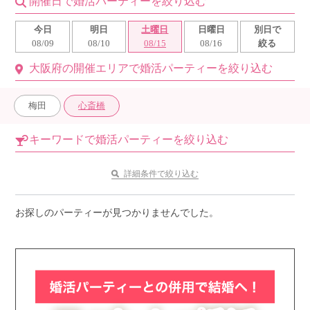
開催日で婚活パーティーを絞り込む
利用規約
今日
明日
土曜日
日曜日
別日で
08/09
08/10
08/15
08/16
絞る
launch
個人情報保護方針
大阪府の開催エリアで婚活パーティーを絞り込む
launch
子どもの安全基準に関するポリシー
梅田
心斎橋
launch
運営会社
キーワードで婚活パーティーを絞り込む
公式アカウントで最新情報を配信中！
詳細条件で絞り込む
お探しのパーティーが見つかりませんでした。
PR
約1,300店
の中から
おすすめの優良結婚相談所をご紹介