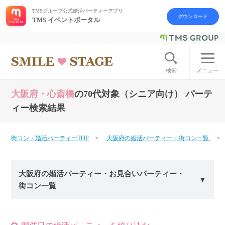
TMSグループ公式婚活パーティーアプリ
ダウンロード
TMS イベントポータル
ログイン
アカウント登録
検索
メニュー
大阪府・心斎橋
の70代対象（シニア向け） パーテ
はじめての方へ
ィー検索結果
今週の婚活パーティー
街コン・婚活パーティーTOP
大阪府の婚活パーティー・街コン一覧
婚活パーティーの流れ
大阪府の婚活パーティー・お見合いパーティー・
よくあるご質問
街コン一覧
アフターアプローチとは
お問い合わせ