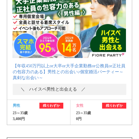
個人情報保護のため
プライバシーマークを
取得しております
【年収450万円以上or大卒or大手企業勤務or公務員or正社員
の包容力のある】男性との出会い♪個室婚活パーティー～
真剣な出会い～
＼ ハイスペ男性と出会える ／
男性
女性
残りわずか
残りわずか
23～35歳
23～35歳
3,400円
0円