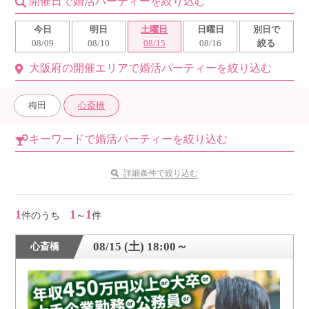
開催日で婚活パーティーを絞り込む
利用規約
今日
明日
土曜日
日曜日
別日で
08/09
08/10
08/15
08/16
絞る
launch
個人情報保護方針
大阪府の開催エリアで婚活パーティーを絞り込む
launch
子どもの安全基準に関するポリシー
梅田
心斎橋
launch
運営会社
キーワードで婚活パーティーを絞り込む
公式アカウントで最新情報を配信中！
詳細条件で絞り込む
1
1
1
件のうち
～
件
PR
08/15 (土) 18:00～
心斎橋
約1,300店
の中から
おすすめの優良結婚相談所をご紹介