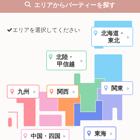
エリアからパーティーを探す
利用規約
launch
個人情報保護方針
エリアを選択してください
北海道・
launch
子どもの安全基準に関するポリシー
東北
launch
運営会社
北陸・
甲信越
公式アカウントで最新情報を配信中！
関東
九州
関西
PR
約1,300店
の中から
おすすめの優良結婚相談所をご紹介
東海
中国・四国