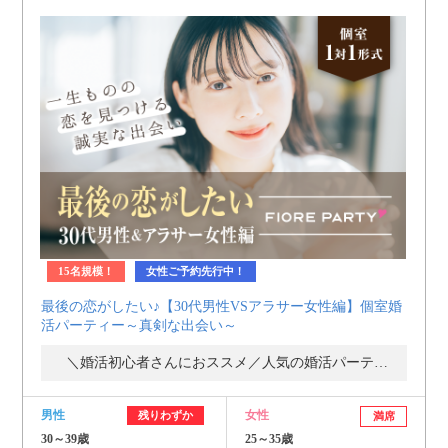
15名規模！
女性ご予約先行中！
最後の恋がしたい♪【30代男性VSアラサー女性編】個室婚
活パーティー～真剣な出会い～
＼婚活初心者さんにおススメ／人気の婚活パーティー・街コン
男性
女性
残りわずか
満席
30～39歳
25～35歳