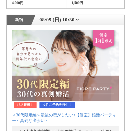
4,000円
1,500円
08/09 (日) 10:30～
新宿
15名規模！
女性ご予約先行中！
＜30代限定編＞最後の恋がしたい♪【個室】婚活パーティ
ー～真剣な出会い～