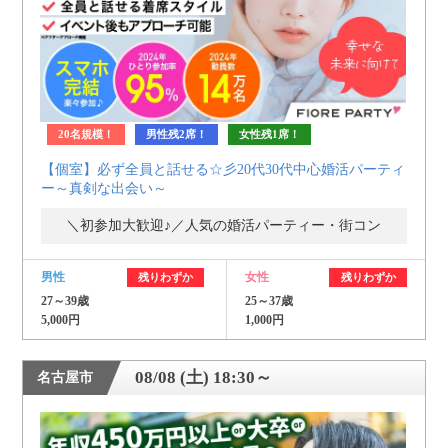
20名規模！
男性残2席！
女性残1席！
【個室】必ず全員と話せる☆彡20代30代中心婚活パーティ
ー～真剣な出会い～
＼初参加大歓迎♪／人気の婚活パーティー・街コン
男性
女性
残りわずか
残りわずか
27～39歳
25～37歳
5,000円
1,000円
08/08 (土) 18:30～
名古屋市