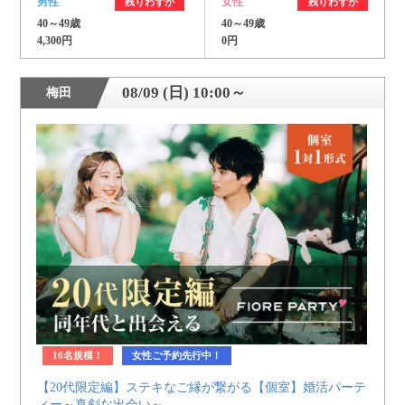
男性
女性
残りわずか
残りわずか
40～49歳
40～49歳
4,300円
0円
08/09 (日) 10:00～
梅田
10名規模！
女性ご予約先行中！
【20代限定編】ステキなご縁が繋がる【個室】婚活パーテ
ィー～真剣な出会い～