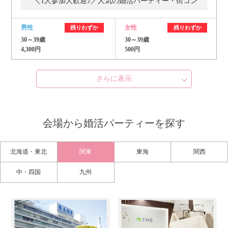
＼1人参加大歓迎♪／人気の婚活パーティー・街コン
男性
女性
残りわずか
残りわずか
30～39歳
30～39歳
4,300円
500円
さらに表示
会場から婚活パーティーを探す
北海道・東北
関東
東海
関西
中・四国
九州