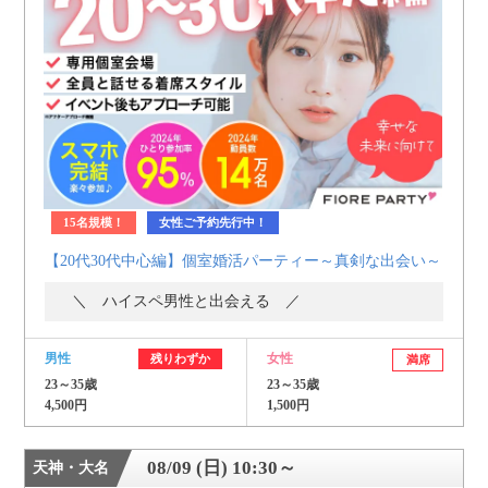
15名規模！
女性ご予約先行中！
【20代30代中心編】個室婚活パーティー～真剣な出会い～
＼ ハイスペ男性と出会える ／
男性
女性
残りわずか
満席
23～35歳
23～35歳
4,500円
1,500円
08/09 (日) 10:30～
天神・大名