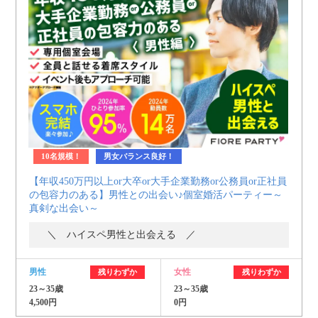
10名規模！
男女バランス良好！
【年収450万円以上or大卒or大手企業勤務or公務員or正社員
の包容力のある】男性との出会い♪個室婚活パーティー～
真剣な出会い～
＼ ハイスペ男性と出会える ／
男性
女性
残りわずか
残りわずか
23～35歳
23～35歳
4,500円
0円