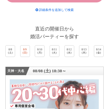
詳細条件を追加して検索
直近の開催日から
婚活パーティーを探す
8/8
8/9
8/10
8/11
8/12
8/13
8/14
(土)
(日)
(月)
(火)
(水)
(木)
(金)
08/08 (土) 18:30～
天神・大名