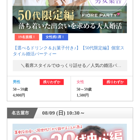
19名規模！
女性残1席！
【選べるドリンク＆お菓子付き♪】【50代限定編】個室ス
タイル婚活パーティー
＼着席スタイルでゆっくり話せる／人気の婚活パーティー・街コン
男性
女性
残りわずか
残りわずか
50～59歳
50～59歳
4,900円
1,500円
08/09 (日) 10:30～
名古屋市