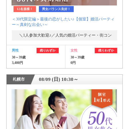
12名規模！
男女バランス良好！
＜30代限定編＞最後の恋がしたい♪【個室】婚活パーティ
ー～真剣な出会い～
＼1人参加大歓迎♪／人気の婚活パーティー・街コン
男性
女性
残りわずか
残りわずか
30～39歳
30～39歳
3,400円
0円
08/09 (日) 10:30～
札幌市