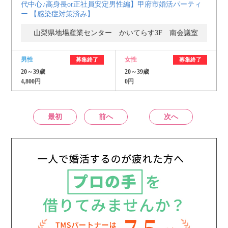
代中心♪高身長or正社員安定男性編】甲府市婚活パーティ
ー 【感染症対策済み】
山梨県地場産業センター かいてらす3F 南会議室
男性
女性
募集終了
募集終了
20～39歳
20～39歳
4,800円
0円
最初
前へ
次へ