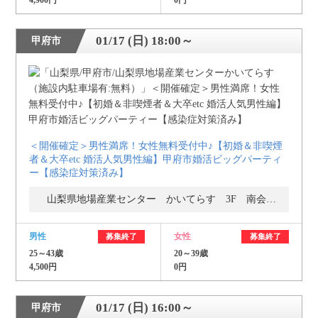
4,900円
0円
01/17 (日) 18:00～
甲府市
＜開催確定＞男性満席！女性無料受付中♪【初婚＆非喫煙
者＆大卒etc 婚活人気男性編】甲府市婚活ビッグパーティ
ー【感染症対策済み】
山梨県地場産業センター かいてらす 3F 南会議室
男性
女性
募集終了
募集終了
25～43歳
20～39歳
4,500円
0円
01/17 (日) 16:00～
甲府市