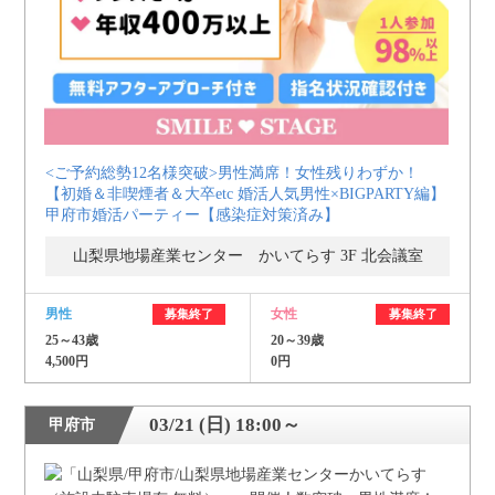
<ご予約総勢12名様突破>男性満席！女性残りわずか！
【初婚＆非喫煙者＆大卒etc 婚活人気男性×BIGPARTY編】
甲府市婚活パーティー【感染症対策済み】
山梨県地場産業センター かいてらす 3F 北会議室
男性
女性
募集終了
募集終了
25～43歳
20～39歳
4,500円
0円
03/21 (日) 18:00～
甲府市