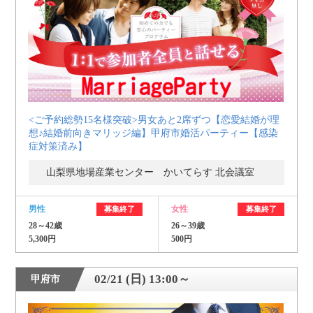
<ご予約総勢15名様突破>男女あと2席ずつ【恋愛結婚が理
想♪結婚前向きマリッジ編】甲府市婚活パーティー【感染
症対策済み】
山梨県地場産業センター かいてらす 北会議室
男性
女性
募集終了
募集終了
28～42歳
26～39歳
5,300円
500円
02/21 (日) 13:00～
甲府市