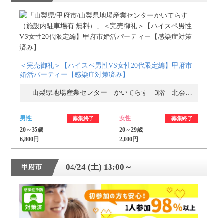
個人情報保護のため
プライバシーマークを
取得しております
＜完売御礼＞【ハイスペ男性VS女性20代限定編】甲府市
婚活パーティー【感染症対策済み】
山梨県地場産業センター かいてらす 3階 北会議室
男性
女性
募集終了
募集終了
20～35歳
20～29歳
6,800円
2,000円
04/24 (土) 13:00～
甲府市