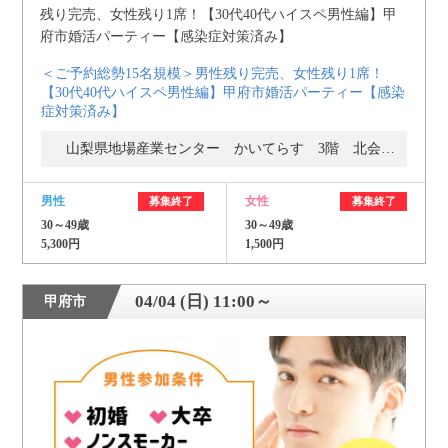
＜ご予約総勢15名規模＞男性残り完売、女性残り1席！
【30代40代ハイスペ男性編】甲府市婚活パーティー【感染
症対策済み】
山梨県地場産業センター かいてらす 3階 北会議室
男性
女性
募集終了
募集終了
30～49歳
30～49歳
5,300円
1,500円
04/04 (日) 11:00～
甲府市