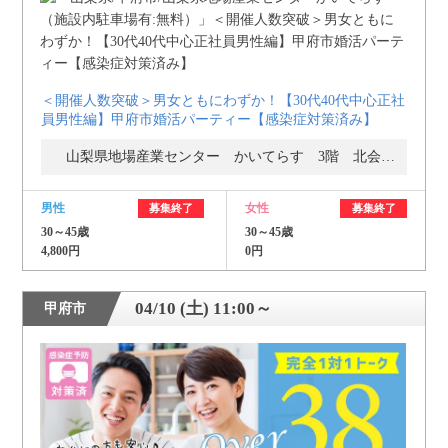
＜開催人数突破＞男女ともにわずか！【30代40代中心正社
員男性編】甲府市婚活パーティー【感染症対策済み】
山梨県地場産業センター かいてらす 3階 北会議室
男性
女性
募集終了
募集終了
30～45歳
30～45歳
4,800円
0円
04/10 (土) 11:00～
甲府市