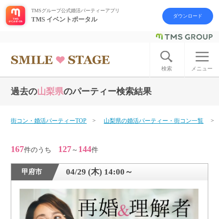
TMSグループ公式婚活パーティーアプリ
ダウンロード
TMS イベントポータル
ログイン
アカウント登録
検索
メニュー
過去の
山梨県
のパーティー検索結果
はじめての方へ
今週の婚活パーティー
街コン・婚活パーティーTOP
山梨県の婚活パーティー・街コン一覧
婚活パーティーの流れ
167
127
144
件のうち
～
件
よくあるご質問
04/29 (木) 14:00～
甲府市
アフターアプローチとは
お問い合わせ