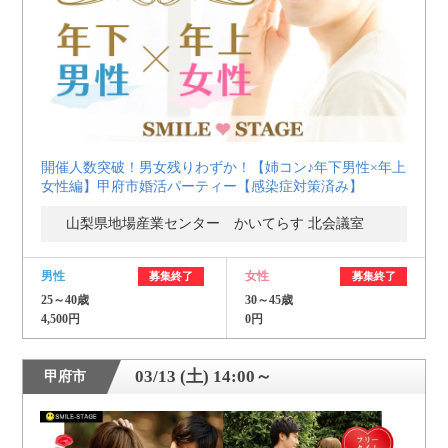
開催人数突破！男女残りわずか！【姉コン♪年下男性×年上
女性編】甲府市婚活パーティー【感染症対策済み】
山梨県地場産業センター かいてらす 北会議室
男性
女性
募集終了
募集終了
25～40歳
30～45歳
4,500円
0円
03/13 (土) 14:00～
甲府市