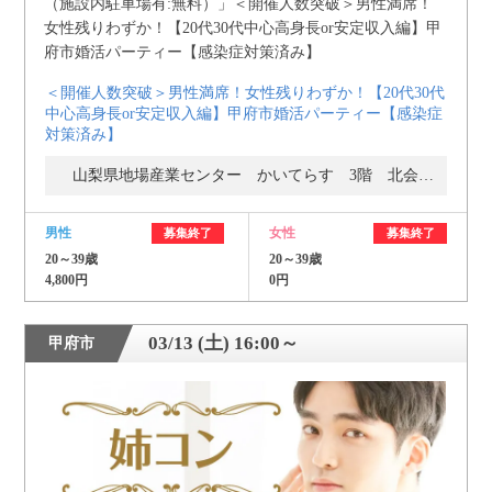
＜開催人数突破＞男性満席！女性残りわずか！【20代30代
中心高身長or安定収入編】甲府市婚活パーティー【感染症
対策済み】
山梨県地場産業センター かいてらす 3階 北会議室
男性
女性
募集終了
募集終了
20～39歳
20～39歳
4,800円
0円
03/13 (土) 16:00～
甲府市