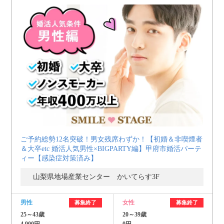
ご予約総勢12名突破！男女残席わずか！【初婚＆非喫煙者
＆大卒etc 婚活人気男性×BIGPARTY編】甲府市婚活パーテ
ィー【感染症対策済み】
山梨県地場産業センター かいてらす3F
男性
女性
募集終了
募集終了
25～43歳
20～39歳