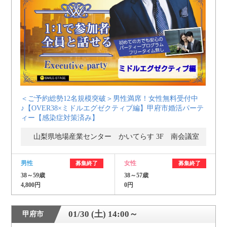
＜ご予約総勢12名規模突破＞男性満席！女性無料受付中
♪【OVER38×ミドルエグゼクティブ編】甲府市婚活パーテ
ィー【感染症対策済み】
山梨県地場産業センター かいてらす 3F 南会議室
男性
女性
募集終了
募集終了
38～59歳
38～57歳
4,800円
0円
01/30 (土) 14:00～
甲府市