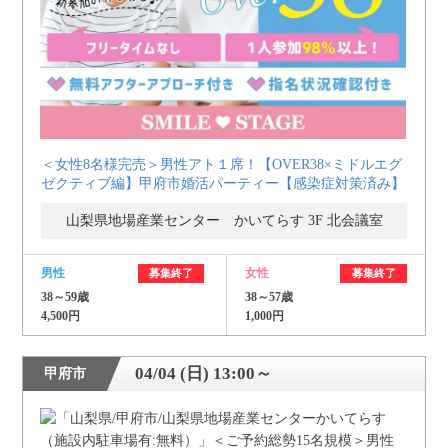
＜女性8名様完売＞男性アト１席！【OVER38×ミドルエグ
ゼクティブ編】甲府市婚活パーティー【感染症対策済み】
山梨県地場産業センター かいてらす 3F 北会議室
男性
女性
募集終了
募集終了
38～59歳
38～57歳
4,500円
1,000円
04/04 (日) 13:00～
甲府市