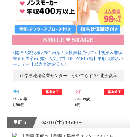
<開催人数突破>男性満席！女性無料受付中♪【初婚＆非喫
煙者＆大卒etc 婚活人気男性×BIGPARTY編】甲府市婚活パ
ーティー【感染症対策済み】
山梨県地場産業センター かいてらす 3F 北会議室
男性
女性
募集終了
募集終了
25～43歳
20～39歳
4,500円
0円
04/10 (土) 13:00～
甲府市