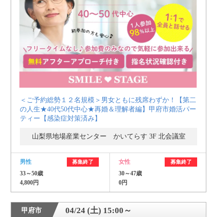
利用規約
launch
個人情報保護方針
launch
子どもの安全基準に関するポリシー
launch
運営会社
＜ご予約総勢１２名規模＞男女ともに残席わずか！【第二
の人生★40代50代中心★再婚＆理解者編】甲府市婚活パー
公式アカウントで最新情報を配信中！
ティー【感染症対策済み】
山梨県地場産業センター かいてらす 3F 北会議室
男性
女性
募集終了
募集終了
PR
33～50歳
30～47歳
約1,300店
の中から
4,800円
0円
おすすめの優良結婚相談所をご紹介
04/24 (土) 15:00～
甲府市