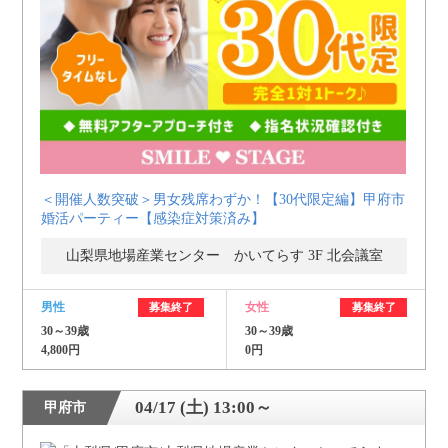
＜開催人数突破＞男女残席わずか！【30代限定編】甲府市
婚活パーティー【感染症対策済み】
山梨県地場産業センター かいてらす 3F 北会議室
男性
女性
募集終了
募集終了
30～39歳
30～39歳
4,800円
0円
04/17 (土) 13:00～
甲府市