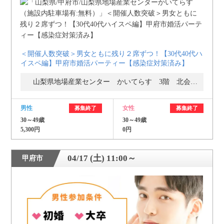
＜開催人数突破＞男女ともに残り２席ずつ！【30代40代ハ
イスペ編】甲府市婚活パーティー【感染症対策済み】
山梨県地場産業センター かいてらす 3階 北会議室
男性
女性
募集終了
募集終了
30～49歳
30～49歳
5,300円
0円
04/17 (土) 11:00～
甲府市